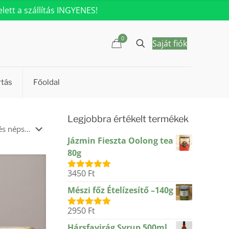
ett a szállítás INGYENES!
0
Saját fiók
rtás
Főoldal
Legjobbra értékelt termékek
Jázmin Fieszta Oolong tea
80g
3450
Ft
Értékelés:
5.00
/ 5
Mészi főz Ételízesítő –140g
2950
Ft
Értékelés:
5.00
/ 5
Hársfavirág Syrup 500ml