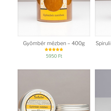
Gyömbér mézben – 400g
Spirul
5950
Ft
Értékelés:
4.93
/ 5