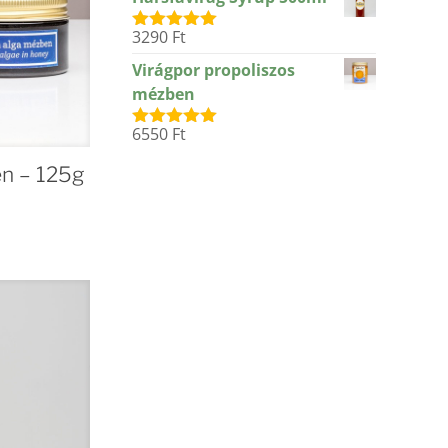
3290
Ft
Értékelés:
5.00
/ 5
Virágpor propoliszos
mézben
6550
Ft
Értékelés:
5.00
/ 5
en – 125g