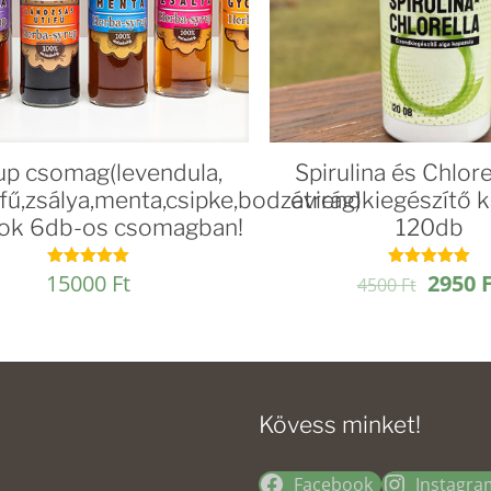
up csomag(levendula,
Spirulina és Chlore
fű,zsálya,menta,csipke,bodzavirág)
étrendkiegészítő 
pok 6db-os csomagban!
120db
Origin
15000
Ft
2950
Értékelés:
Értékelés:
4500
Ft
5.00
5.00
price
/ 5
/ 5
was:
4500 F
Kövess minket!
Facebook
Instagra