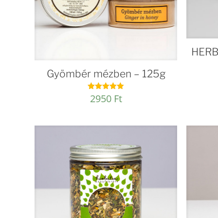
HERB
Gyömbér mézben – 125g
2950
Ft
Értékelés:
4.92
/ 5