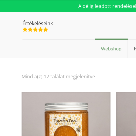
A délig leadott rendelés
Értékeléseink
Webshop
Sorted
Mind a(z) 12 találat megjelenítve
by
popularity