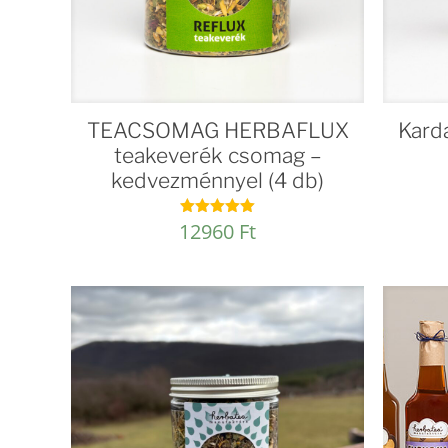
TEACSOMAG HERBAFLUX
Kard
teakeverék csomag –
kedvezménnyel (4 db)
12960
Ft
Értékelés:
4.96
/ 5