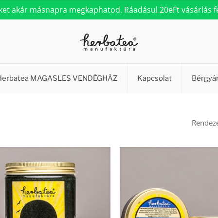
eket akár másnapra megkaphatod. Ráadásul 20eFt vásárlás fel
Herbatea MAGASLES VENDÉGHÁZ
Kapcsolat
Bérgyá