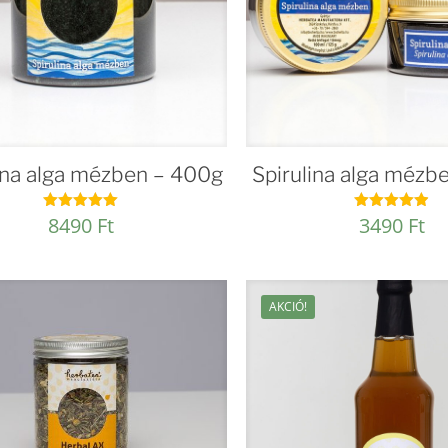
ina alga mézben – 400g
Spirulina alga mézb
8490
Ft
3490
Ft
Értékelés:
Értékelés:
4.98
4.86
/ 5
/ 5
AKCIÓ!