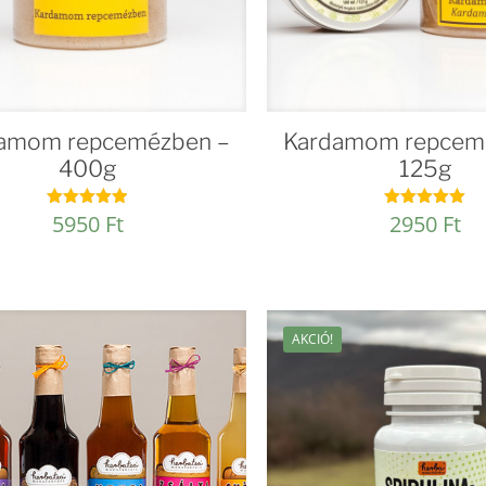
amom repcemézben –
Kardamom repcem
400g
125g
5950
Ft
2950
Ft
Értékelés:
Értékelés:
4.92
5.00
/ 5
/ 5
AKCIÓ!