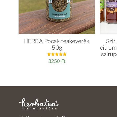
HERBA Pocak teakeverék
Szir
50g
citrom
sziru
3250
Ft
Értékelés:
5.00
/ 5