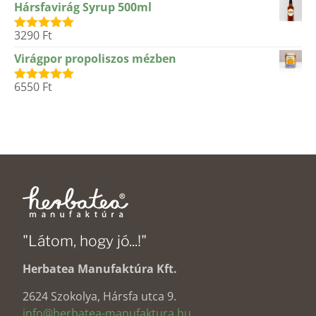
Hársfavirág Syrup 500ml
3290
Ft
Értékelés:
5.00
/ 5
Virágpor propoliszos mézben
6550
Ft
Értékelés:
5.00
/ 5
"Látom, hogy jó...!"
Herbatea Manufaktúra Kft.
2624 Szokolya, Hársfa utca 9.
info@herbatea-manufaktura.hu