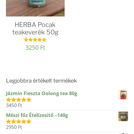
HERBA Pocak
teakeverék 50g
3250
Ft
Értékelés:
5.00
/ 5
Legjobbra értékelt termékek
Jázmin Fieszta Oolong tea 80g
3450
Ft
Értékelés:
5.00
/ 5
Mészi főz Ételízesítő –140g
2950
Ft
Értékelés:
5.00
/ 5