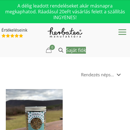
A délig leadott rendeléseket akár másnapra
megkaphatod. Ráadásul 20eFt vásárlás felett a szállítás
INGYENES!
Értékeléseink
0
Saját fiók