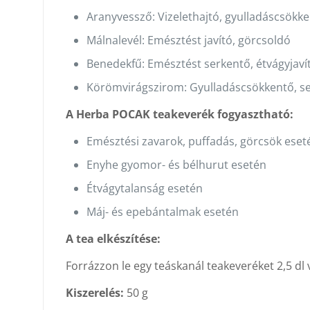
Aranyvessző: Vizelethajtó, gyulladáscsökk
Málnalevél: Emésztést javító, görcsoldó
Benedekfű: Emésztést serkentő, étvágyjavít
Körömvirágszirom: Gyulladáscsökkentő, s
A Herba POCAK teakeverék fogyasztható:
Emésztési zavarok, puffadás, görcsök eset
Enyhe gyomor- és bélhurut esetén
Étvágytalanság esetén
Máj- és epebántalmak esetén
A tea elkészítése:
Forrázzon le egy teáskanál teakeveréket 2,5 dl v
Kiszerelés:
50 g