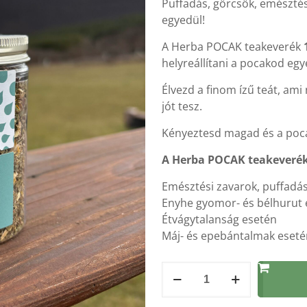
Puffadás, görcsök, emészté
egyedül!
A Herba POCAK teakeverék
helyreállítani a pocakod egy
Élvezd a finom ízű teát, ami
jót tesz.
Kényeztesd magad és a poc
A Herba POCAK teakeverék 
Emésztési zavarok, puffadás
Enyhe gyomor- és bélhurut 
Étvágytalanság esetén
Máj- és epebántalmak eseté
HERBA
Pocak
teakeverék