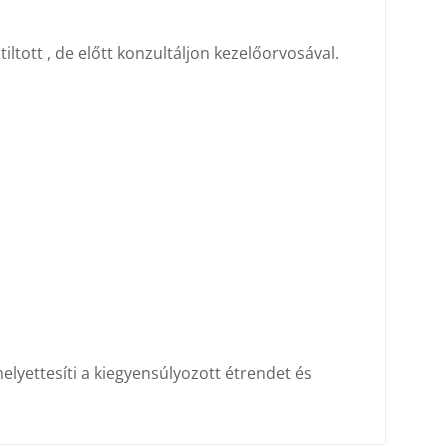
iltott , de előtt konzultáljon kezelőorvosával.
lyettesíti a kiegyensúlyozott étrendet és