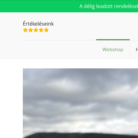
A délig leadott rendelés
Értékeléseink
Webshop