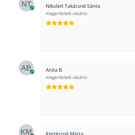
Nikolett Takácsné Sánta
megerősített vásárló
Értékelés:
5
/ 5
Anita B.
megerősített vásárló
Értékelés:
5
/ 5
Kertészné Màrta