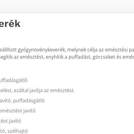
erék
llított gyógynövénykeverék, melynek célja az emésztési pa
egítik az emésztést, enyhítik a puffadást, görcsöket és emés
uffadásgátló
ést, ezáltal javítja az emésztést.
avító, puffadásgátló
emésztést javító
ést javító
tó, szélhajtó