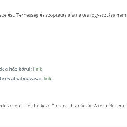
ezelést. Terhesség és szoptatás alatt a tea fogyasztása nem t
k a ház körül:
[
link
]
te és alkalmazása:
[
link
]
dés esetén kérd ki kezelőorvosod tanácsát. A termék nem he