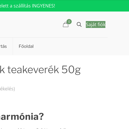
ett a szállítás INGYENES!
0
Saját fiók
rtás
Főoldal
 teakeverék 50g
tékelés)
harmónia?