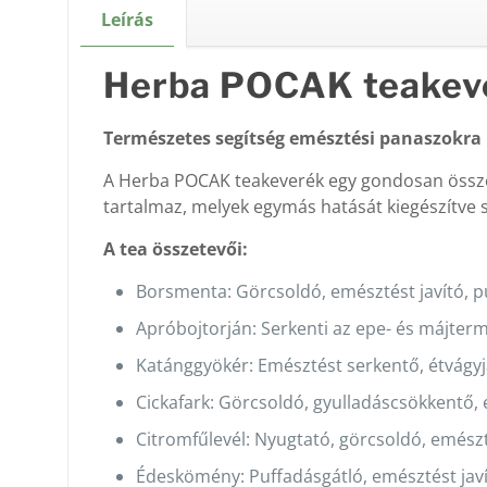
Leírás
Herba POCAK teakev
Természetes segítség emésztési panaszokra
A Herba POCAK teakeverék egy gondosan összeá
tartalmaz, melyek egymás hatását kiegészítve s
A tea összetevői:
Borsmenta: Görcsoldó, emésztést javító, p
Apróbojtorján: Serkenti az epe- és májtermel
Katánggyökér: Emésztést serkentő, étvágyj
Cickafark: Görcsoldó, gyulladáscsökkentő, 
Citromfűlevél: Nyugtató, görcsoldó, emészt
Édeskömény: Puffadásgátló, emésztést javí