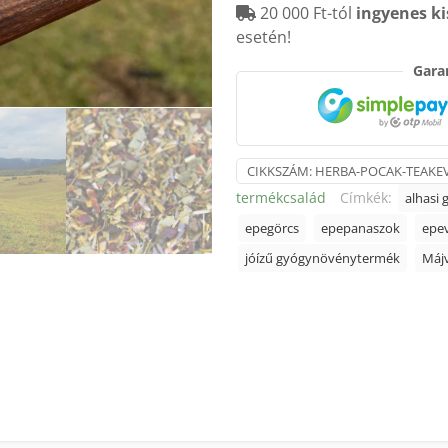
20 000 Ft-tól
ingyenes ki
50g
esetén!
mennyiség
Garan
CIKKSZÁM:
HERBA-POCAK-TEAKE
termékcsalád
Címkék:
alhasi 
epegörcs
epepanaszok
epe
jóízű gyógynövénytermék
Máj