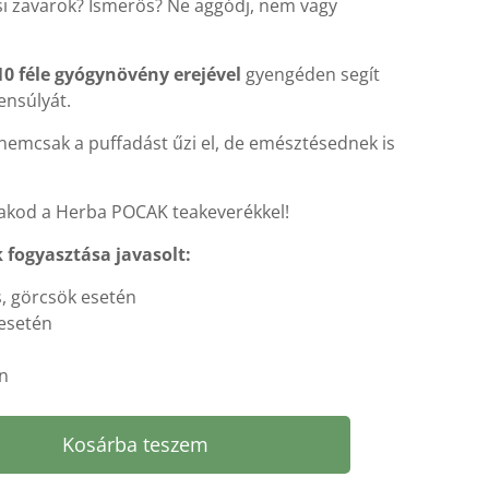
si zavarok? Ismerős? Ne aggódj, nem vagy
10 féle gyógynövény erejével
gyengéden segít
ensúlyát.
 nemcsak a puffadást űzi el, de emésztésednek is
akod a Herba POCAK teakeverékkel!
fogyasztása javasolt:
, görcsök esetén
esetén
n
Kosárba teszem