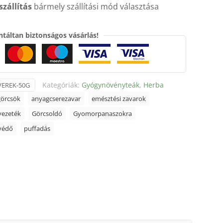
szállítás
bármely szállítási mód választása
táltan biztonságos vásárlás!
Kategóriák:
Gyógynövényteák
,
Herba
VEREK-50G
görcsök
anyagcserezavar
emésztési zavarok
vezeték
Görcsoldó
Gyomorpanaszokra
védő
puffadás