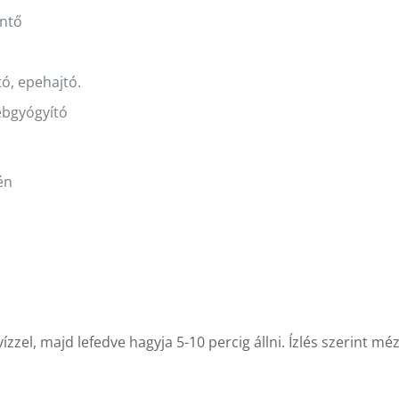
entő
ó, epehajtó.
ebgyógyító
én
ízzel, majd lefedve hagyja 5-10 percig állni. Ízlés szerint mé