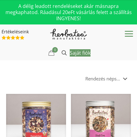
A délig leadott rendeléseket akár másnapra
megkaphatod. Ráadásul 20eFt vásárlás felett a szállítás
INGYENES!
Értékeléseink
0
Saját fiók