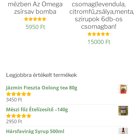
mézben Az Omega
csomag(levendula,
zsírsav bomba
citromfű,zsálya,menta
szirupok 6db-os
5950
Ft
csomagban!
Értékelés:
4.98
/ 5
15000
Ft
Értékelés:
5.00
/ 5
Legjobbra értékelt termékek
Jázmin Fieszta Oolong tea 80g
3450
Ft
Értékelés:
5.00
/ 5
Mészi főz Ételízesítő –140g
2950
Ft
Értékelés:
5.00
/ 5
Hársfavirág Syrup 500ml