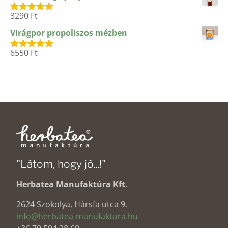
3290
Ft
Értékelés:
5.00
/ 5
Virágpor propoliszos mézben
6550
Ft
Értékelés:
5.00
/ 5
"Látom, hogy jó...!"
Herbatea Manufaktúra Kft.
2624 Szokolya, Hársfa utca 9.
info@herbatea-manufaktura.hu