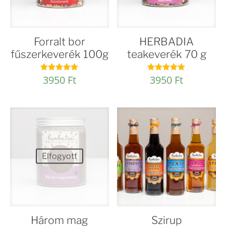
Forralt bor
HERBADIA
fűszerkeverék 100g
teakeverék 70 g
3950
Ft
3950
Ft
Értékelés:
Értékelés:
4.97
5.00
/ 5
/ 5
Elfogyott
Három mag
Szirup