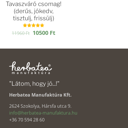
Tavaszváró csomag!
(derűs, jókedv,
tisztulj, frissülj)
Original
Current
10500
Ft
Értékelés:
11960
Ft
5.00
price
price
/ 5
was:
is:
11960 Ft.
10500 Ft.
"Látom, hogy jó...!"
Herbatea Manufaktúra Kft.
2624 Szokolya, Hársfa utca 9.
info@herbatea-manufaktura.hu
+36 70 594 28 60