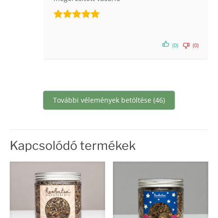
Értékelés:
5
/ 5
(0)
(0)
További vélemények betöltése (46)
Kapcsolódó termékek