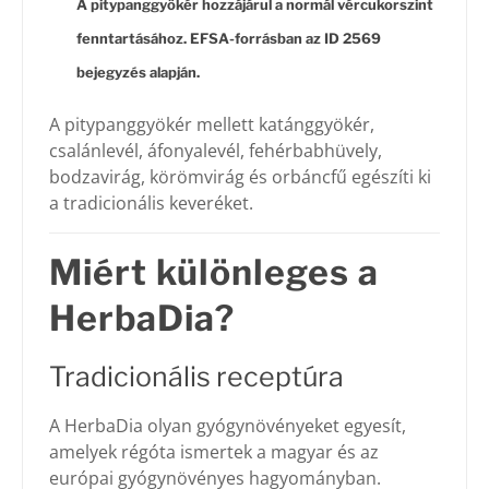
A pitypanggyökér hozzájárul a normál vércukorszint
fenntartásához. EFSA-
forrásban az ID 2569
bejegyzés alapján.
A pitypanggyökér mellett katánggyökér,
csalánlevél, áfonyalevél, fehérbabhüvely,
bodzavirág, körömvirág és orbáncfű egészíti ki
a tradicionális keveréket.
Miért különleges a
HerbaDia?
Tradicionális receptúra
A HerbaDia olyan gyógynövényeket egyesít,
amelyek régóta ismertek a magyar és az
európai gyógynövényes hagyományban.