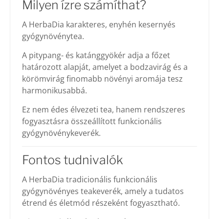
Milyen ízre számíthat?
A HerbaDia karakteres, enyhén kesernyés
gyógynövénytea.
A pitypang- és katánggyökér adja a főzet
határozott alapját, amelyet a bodzavirág és a
körömvirág finomabb növényi aromája tesz
harmonikusabbá.
Ez nem édes élvezeti tea, hanem rendszeres
fogyasztásra összeállított funkcionális
gyógynövénykeverék.
Fontos tudnivalók
A HerbaDia tradicionális funkcionális
gyógynövényes teakeverék, amely a tudatos
étrend és életmód részeként fogyasztható.