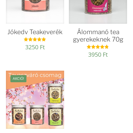
Jókedv Teakeverék
Álommanó tea
gyerekeknek 70g
3250
Ft
Értékelés:
5.00
3950
Ft
Értékelés:
/ 5
4.74
/ 5
AKCIÓ!