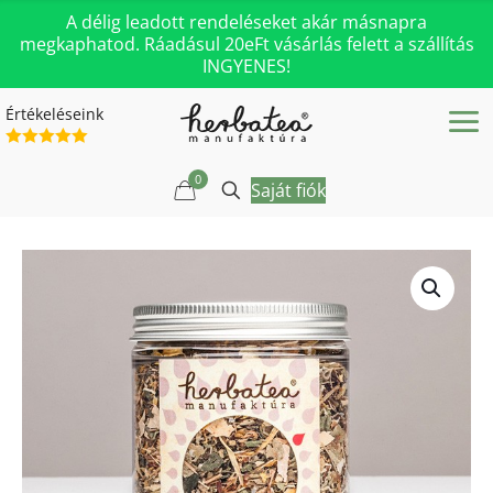
A délig leadott rendeléseket akár másnapra
megkaphatod. Ráadásul 20eFt vásárlás felett a szállítás
INGYENES!
Értékeléseink
0
Saját fiók