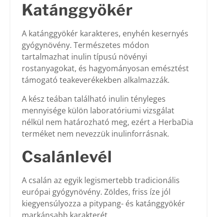
Katánggyökér
A katánggyökér karakteres, enyhén kesernyés
gyógynövény. Természetes módon
tartalmazhat inulin típusú növényi
rostanyagokat, és hagyományosan emésztést
támogató teakeverékekben alkalmazzák.
A kész teában található inulin tényleges
mennyisége külön laboratóriumi vizsgálat
nélkül nem határozható meg, ezért a HerbaDia
terméket nem nevezzük inulinforrásnak.
Csalánlevél
A csalán az egyik legismertebb tradicionális
európai gyógynövény. Zöldes, friss íze jól
kiegyensúlyozza a pitypang- és katánggyökér
markánsabb karakterét.