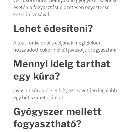
vércukorszintet befolyásoló gyógyszer szedése
esetén a fogyasztást előzetesen egyeztesse
kezelőorvosával.
Lehet édesíteni?
A teát funkcionális céljának megfelelően
hozzáadott cukor nélkül javasoljuk fogyasztani.
Mennyi ideig tarthat
egy kúra?
Javasolt kúraidő 3–4 hét, ezt követően legalább
egy hét szünet ajánlott.
Gyógyszer mellett
fogyasztható?