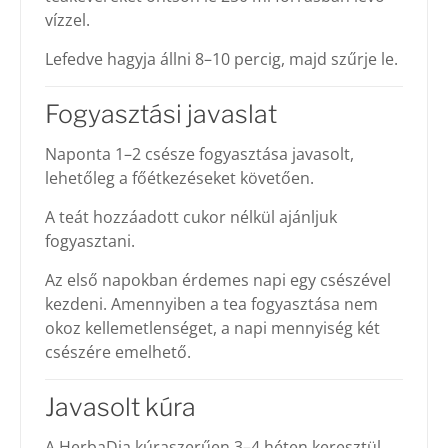
vízzel.
Lefedve hagyja állni 8–10 percig, majd szűrje le.
Fogyasztási javaslat
Naponta 1–2 csésze fogyasztása javasolt,
lehetőleg a főétkezéseket követően.
A teát hozzáadott cukor nélkül ajánljuk
fogyasztani.
Az első napokban érdemes napi egy csészével
kezdeni. Amennyiben a tea fogyasztása nem
okoz kellemetlenséget, a napi mennyiség két
csészére emelhető.
Javasolt kúra
A HerbaDia kúraszerűen 3–4 héten keresztül