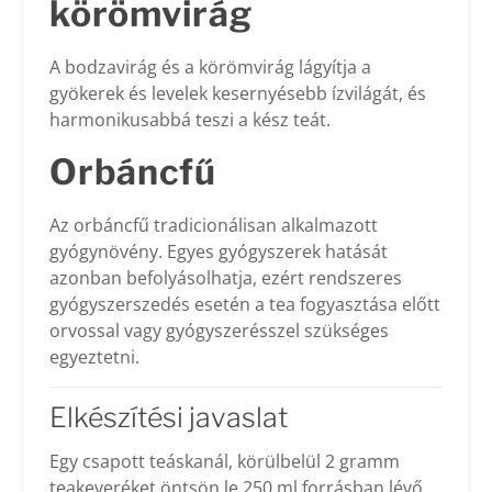
körömvirág
A bodzavirág és a körömvirág lágyítja a
gyökerek és levelek kesernyésebb ízvilágát, és
harmonikusabbá teszi a kész teát.
Orbáncfű
Az orbáncfű tradicionálisan alkalmazott
gyógynövény. Egyes gyógyszerek hatását
azonban befolyásolhatja, ezért rendszeres
gyógyszerszedés esetén a tea fogyasztása előtt
orvossal vagy gyógyszerésszel szükséges
egyeztetni.
Elkészítési javaslat
Egy csapott teáskanál, körülbelül 2 gramm
teakeveréket öntsön le 250 ml forrásban lévő