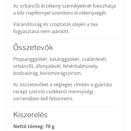
Az orbáncfű érzékeny személyeknél fokozhatja
a bőr napfénnyel szembeni érzékenységét.
Várandósság és szoptatás idején a tea
fogyasztása nem ajánlott.
Összetevők
Pitypanggyökér, katánggyökér, csalánlevél,
orbáncfű, áfonyalevél, fehérbabhüvely,
bodzavirág, körömvirágszirom.
Az összetevőket a végleges címkén a gyártási
recept szerinti csökkenő mennyiségi
sorrendben kell feltüntetni.
Kiszerelés
Nettó tömeg: 70 g