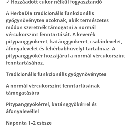
✓ Hozzáadott cukor nélkül fogyasztandó
A HerbaDia tradicionális funkcionális
gyógynövénytea azoknak, akik természetes
módon szeretnék támogatni a normál
vércukorszint fenntartását. A keverék
pitypanggyökeret, katánggyökeret, csalánlevelet,
áfonyalevelet és fehérbabhüvelyt tartalmaz. A
pitypanggyökér hozzájárul a normál vércukorszint
fenntartásához.
Tradicionális funkcionális gyógynövénytea
A normál vércukorszint fenntartásának
támogatására
Pitypanggyökérrel, katánggyökérrel és
áfonyalevéllel
Naponta 1–2 csésze