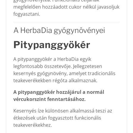
megfelelően hozzáadott cukor nélkül javasoljuk
fogyasztani.
A HerbaDia gyógynövényei
Pitypanggyökér
A pitypanggyökér a HerbaDia egyik
legfontosabb összetevője. Jellegzetesen
kesernyés gyógynövény, amelyet tradicionális
teakeverékekben régóta alkalmaznak.
A pitypanggyökér hozzájárul a normál
vércukorszint fenntartásához.
Kesernyés íze különösen alkalmassá teszi az
étkezések után fogyasztott funkcionális
teakeverékekhez.