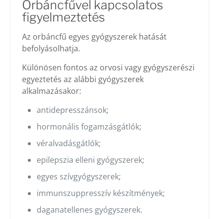
Orbáncfűvel kapcsolatos
figyelmeztetés
Az orbáncfű egyes gyógyszerek hatását
befolyásolhatja.
Különösen fontos az orvosi vagy gyógyszerészi
egyeztetés az alábbi gyógyszerek
alkalmazásakor:
antidepresszánsok;
hormonális fogamzásgátlók;
véralvadásgátlók;
epilepszia elleni gyógyszerek;
egyes szívgyógyszerek;
immunszuppresszív készítmények;
daganatellenes gyógyszerek.