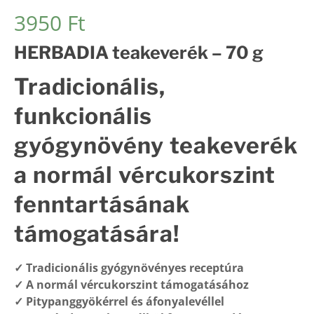
Értékelés
51
3950
Ft
5.00
az 5-
ből,
értékelés
HERBADIA teakeverék – 70 g
alapján
Tradicionális,
funkcionális
gyógynövény teakeverék
a normál vércukorszint
fenntartásának
támogatására!
✓ Tradicionális gyógynövényes receptúra
✓ A normál vércukorszint támogatásához
✓ Pitypanggyökérrel és áfonyalevéllel