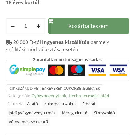
18 éves kortól
HERBADIA
Kosárba teszem
teakeverék
70
20 000 Ft-tól
ingyenes kiszállítás
bármely
g
szállítási mód választása esetén!
mennyiség
Garantáltan biztonságos vásárlás!
CIKKSZÁM:
DIAB-TEAKEVEREK-CUKORBETEGEKNEK
Kategóriák:
Gyógynövényteák
,
Herba termékcsalád
Címkék:
Altató
cukorpanaszokra
Érbarát
jóízű gyógynövénytermék
Méregtelenítő
Stresszoldó
Vérnyomáscsökkentő