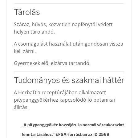
Tárolás
Száraz, hűvös, közvetlen napfénytől védett
helyen tárolandó.
A csomagolást használat után gondosan vissza
kell zárni.
Gyermekek elől elzárva tartandó.
Tudományos és szakmai háttér
A HerbaDia receptúrájában alkalmazott
pitypanggyökérhez kapcsolódó fő botanikai
állítás:
„A pitypanggyökér hozzájárul a normál vércukorszint
fenntartásához.” EFSA-
forrásban az ID 2569