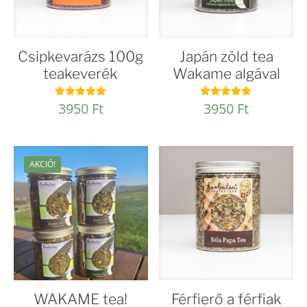
Csipkevarázs 100g
Japán zöld tea
teakeverék
Wakame algával
3950
Ft
3950
Ft
Értékelés:
Értékelés:
4.96
4.94
/ 5
/ 5
AKCIÓ!
WAKAME tea!
Férfierő a férfiak