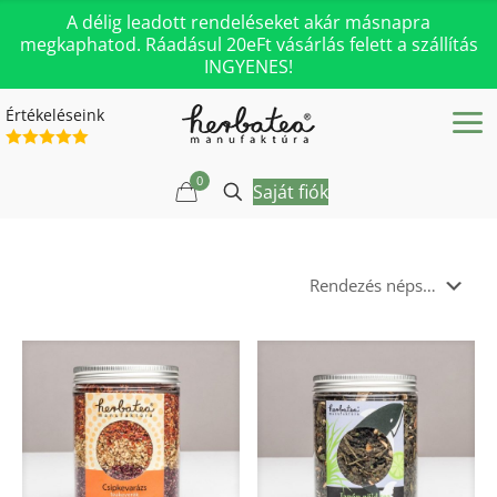
A délig leadott rendeléseket akár másnapra
megkaphatod. Ráadásul 20eFt vásárlás felett a szállítás
INGYENES!
Értékeléseink
0
Saját fiók