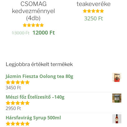
CSOMAG
teakeveréke
kedvezménnyel
(4db)
3250
Ft
Értékelés:
4.86
/ 5
Original
Current
12000
Ft
Értékelés:
13000
Ft
4.93
price
price
/ 5
was:
is:
13000 Ft.
12000 Ft.
Legjobbra értékelt termékek
Jázmin Fieszta Oolong tea 80g
3450
Ft
Értékelés:
5.00
/ 5
Mészi főz Ételízesítő –140g
2950
Ft
Értékelés:
5.00
/ 5
Hársfavirág Syrup 500ml