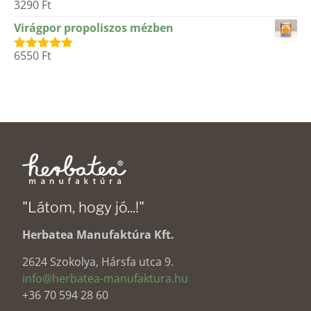
3290
Ft
Értékelés:
5.00
/ 5
Virágpor propoliszos mézben
6550
Ft
Értékelés:
5.00
/ 5
"Látom, hogy jó...!"
Herbatea Manufaktúra Kft.
2624 Szokolya, Hársfa utca 9.
info@herbatea-manufaktura.hu
+36 70 594 28 60