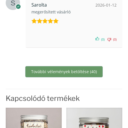
Sarolta
2026-01-12
megerősített vásárló
Értékelés:
5
/ 5
(0)
(0)
További vélemények betöltése (40)
Kapcsolódó termékek