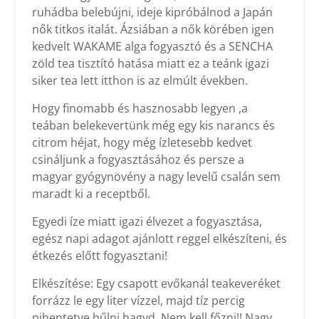
ruhádba belebújni, ideje kipróbálnod a Japán
nők titkos italát. Ázsiában a nők körében igen
kedvelt WAKAME alga fogyasztó és a SENCHA
zöld tea tisztító hatása miatt ez a teánk igazi
siker tea lett itthon is az elmúlt években.
Hogy finomabb és hasznosabb legyen ,a
teában belekevertünk még egy kis narancs és
citrom héjat, hogy még ízletesebb kedvet
csináljunk a fogyasztásához és persze a
magyar gyógynövény a nagy levelű csalán sem
maradt ki a receptből.
Egyedi íze miatt igazi élvezet a fogyasztása,
egész napi adagot ajánlott reggel elkészíteni, és
étkezés előtt fogyasztani!
Elkészítése: Egy csapott evőkanál teakeveréket
forrázz le egy liter vízzel, majd tíz percig
pihentetve hűlni hagyd. Nem kell főzni!! Nagy