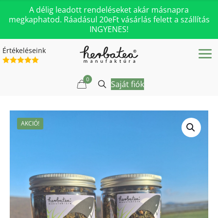
A délig leadott rendeléseket akár másnapra
megkaphatod. Ráadásul 20eFt vásárlás felett a szállítás
INGYENES!
Értékeléseink
0
Saját fiók
AKCIÓ!