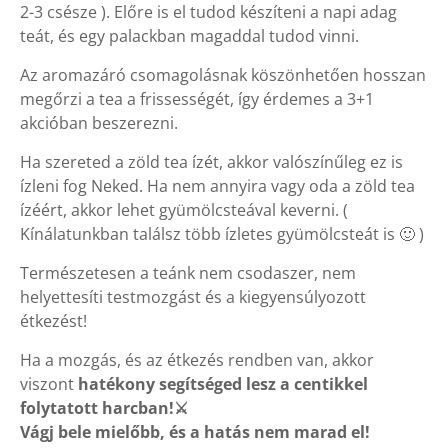
2-3 csésze ). Előre is el tudod készíteni a napi adag
teát, és egy palackban magaddal tudod vinni.
Az aromazáró csomagolásnak köszönhetően hosszan
megőrzi a tea a frissességét, így érdemes a 3+1
akcióban beszerezni.
Ha szereted a zöld tea ízét, akkor valószínűleg ez is
ízleni fog Neked. Ha nem annyira vagy oda a zöld tea
ízéért, akkor lehet gyümölcsteával keverni. (
Kínálatunkban találsz több ízletes gyümölcsteát is 🙂 )
Természetesen a teánk nem csodaszer, nem
helyettesíti testmozgást és a kiegyensúlyozott
étkezést!
Ha a mozgás, és az étkezés rendben van, akkor
viszont
hatékony segítséged lesz a centikkel
folytatott harcban!⚔️
Vágj bele mielőbb, és a hatás nem marad el!