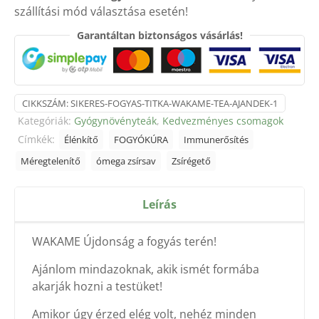
szállítási mód választása esetén!
(4db)
mennyiség
Garantáltan biztonságos vásárlás!
CIKKSZÁM:
SIKERES-FOGYAS-TITKA-WAKAME-TEA-AJANDEK-1
Kategóriák:
Gyógynövényteák
,
Kedvezményes csomagok
Címkék:
Élénkítő
FOGYÓKÚRA
Immunerősítés
Méregtelenítő
ómega zsírsav
Zsírégető
Leírás
WAKAME Újdonság a fogyás terén!
Ajánlom mindazoknak, akik ismét formába
akarják hozni a testüket!
Amikor úgy érzed elég volt, nehéz minden