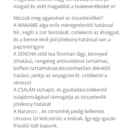
magad és vidd magaddal a teakeverékedet is!
Nézzük meg egyesével az összetevőket?
A WAKAME alga erős méregtelenítő hatással
bír, segíti a zsír bontását, csökkenti az étvágyat,
és a benne lévő jód jótékony hatással van a
pajzsmirigyre
A SENCHA zöld tea finoman lágy, könnyed
ízhatású, rengeteg antioxidánst tartalmaz,
koffein tartalmának köszönhetően élénkítő
hatású, javítja az anyagcserét, csökkenti a
stresszt
A CSALÁN vízhajtó, és gyulladáscsökkentő
tulajdonságával támogatja az összetevők
jótékony hatását
A Narancs- , és citromhéj pedig kellemes
citrusos ízt kölcsönöz a teának. Így egy igazán
frissítő italt kapunk.