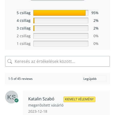
5 csillag
95%
4 csillag
2%
3 csillag
2%
2 csillag
0%
1 csillag
0%
1-5 of 45 reviews
Katalin Szabó
KIEMELT VÉLEMÉNY
megerősített vásárló
2023-12-18