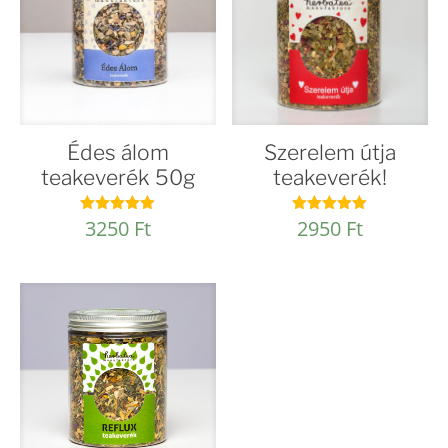
Édes álom
Szerelem útja
teakeverék 50g
teakeverék!
3250
Ft
2950
Ft
Értékelés:
Értékelés:
4.91
5.00
/ 5
/ 5