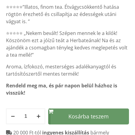
⭐⭐⭐⭐⭐”Illatos, finom tea. Étvágycsökkentő hatása
rögtön érezhető és csillapítja az édességek utáni
vágyat is. ”
⭐⭐⭐⭐⭐ „Nekem bevált! Szépen mennek le a kilók!
Köszönöm ezt a jóízű teát a Herbateának! Na és az
ajándék a csomagban tényleg kedves meglepetés volt
a tea mellé!”
Aroma, ízfokozó, mesterséges adalékanyagtól és
tartósítószertől mentes termék!
Rendeld meg ma, és pár napon belül házhoz is
visszük!
WAKAME
Kosárba teszem
tea!
CSOMAG
20 000 Ft-tól
ingyenes kiszállítás
bármely
kedvezménnyel