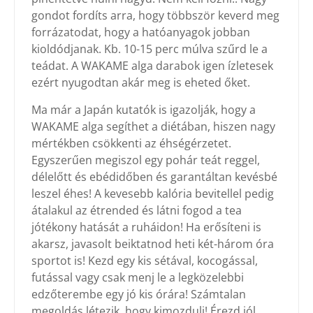
gondot fordíts arra, hogy többször keverd meg
forrázatodat, hogy a hatóanyagok jobban
kioldódjanak. Kb. 10-15 perc múlva szűrd le a
teádat. A WAKAME alga darabok igen ízletesek
ezért nyugodtan akár meg is eheted őket.
Ma már a Japán kutatók is igazolják, hogy a
WAKAME alga segíthet a diétában, hiszen nagy
mértékben csökkenti az éhségérzetet.
Egyszerűen megiszol egy pohár teát reggel,
délelőtt és ebédidőben és garantáltan kevésbé
leszel éhes! A kevesebb kalória bevitellel pedig
átalakul az étrended és látni fogod a tea
jótékony hatását a ruháidon! Ha erősíteni is
akarsz, javasolt beiktatnod heti két-három óra
sportot is! Kezd egy kis sétával, kocogással,
futással vagy csak menj le a legközelebbi
edzőterembe egy jó kis órára! Számtalan
megoldás létezik, hogy kimozdulj! Érezd jól