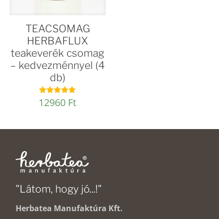
TEACSOMAG
HERBAFLUX
teakeverék csomag
– kedvezménnyel (4
db)
12960
Ft
Értékelés:
4.96
/ 5
"Látom, hogy jó...!"
Herbatea Manufaktúra Kft.