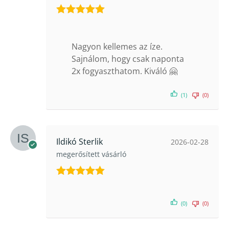
Értékelés:
5
/ 5
Nagyon kellemes az íze.
Sajnálom, hogy csak naponta
2x fogyaszthatom. Kiváló 🤗
(1)
(0)
Ildikó Sterlik
2026-02-28
megerősített vásárló
Értékelés:
5
/ 5
(0)
(0)