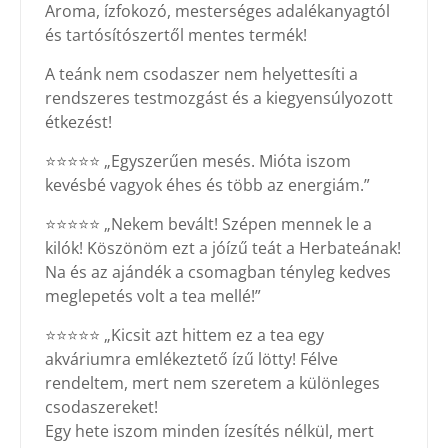
Aroma, ízfokozó, mesterséges adalékanyagtól
és tartósítószertől mentes termék!
A teánk nem csodaszer nem helyettesíti a
rendszeres testmozgást és a kiegyensúlyozott
étkezést!
⭐⭐⭐⭐⭐ „Egyszerűen mesés. Mióta iszom
kevésbé vagyok éhes és több az energiám.”
⭐⭐⭐⭐⭐ „Nekem bevált! Szépen mennek le a
kilók! Köszönöm ezt a jóízű teát a Herbateának!
Na és az ajándék a csomagban tényleg kedves
meglepetés volt a tea mellé!”
⭐⭐⭐⭐⭐ „Kicsit azt hittem ez a tea egy
akváriumra emlékeztető ízű lötty! Félve
rendeltem, mert nem szeretem a különleges
csodaszereket!
Egy hete iszom minden ízesítés nélkül, mert