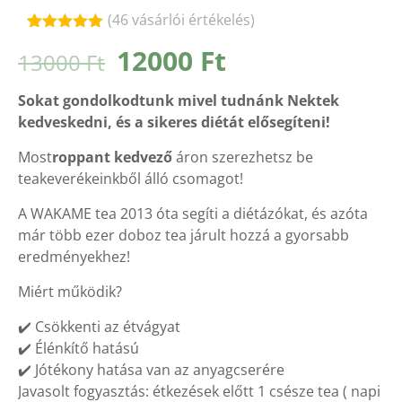
(
46
vásárlói értékelés)
Értékelés
45
Original
Current
12000
Ft
13000
Ft
4.93
az 5-
ből,
price
price
értékelés
Sokat gondolkodtunk mivel tudnánk Nektek
alapján
was:
is:
kedveskedni, és a sikeres diétát elősegíteni!
13000 Ft.
12000 Ft.
Most
roppant kedvező
áron szerezhetsz be
teakeverékeinkből álló csomagot!
A WAKAME tea 2013 óta segíti a diétázókat, és azóta
már több ezer doboz tea járult hozzá a gyorsabb
eredményekhez!
Miért működik?
✔️ Csökkenti az étvágyat
✔️ Élénkítő hatású
✔️ ️Jótékony hatása van az anyagcserére
Javasolt fogyasztás: étkezések előtt 1 csésze tea ( napi