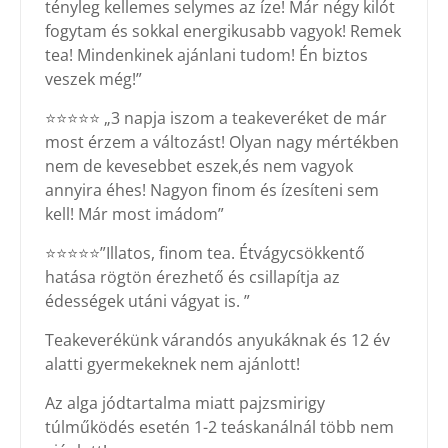
tényleg kellemes selymes az íze! Már négy kilót
fogytam és sokkal energikusabb vagyok! Remek
tea! Mindenkinek ajánlani tudom! Én biztos
veszek még!”
⭐⭐⭐⭐⭐ „3 napja iszom a teakeveréket de már
most érzem a változást! Olyan nagy mértékben
nem de kevesebbet eszek,és nem vagyok
annyira éhes! Nagyon finom és ízesíteni sem
kell! Már most imádom”
⭐⭐⭐⭐⭐”Illatos, finom tea. Étvágycsökkentő
hatása rögtön érezhető és csillapítja az
édességek utáni vágyat is. ”
Teakeverékünk várandós anyukáknak és 12 év
alatti gyermekeknek nem ajánlott!
Az alga jódtartalma miatt pajzsmirigy
túlműködés esetén 1-2 teáskanálnál több nem