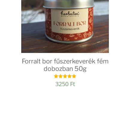
Forralt bor fűszerkeverék fém
dobozban 50g
3250
Ft
Értékelés:
5.00
/ 5