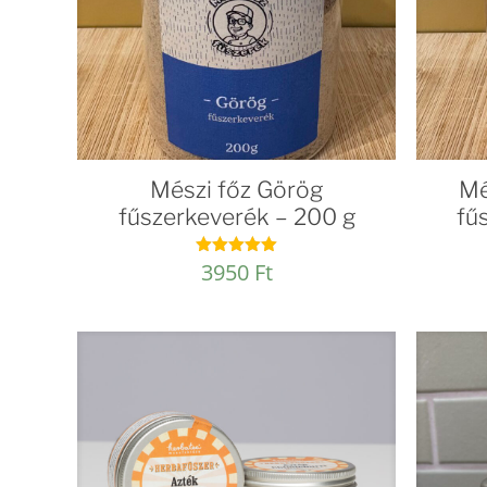
Mészi főz Görög
Mé
fűszerkeverék – 200 g
fű
3950
Ft
Értékelés:
5.00
/ 5