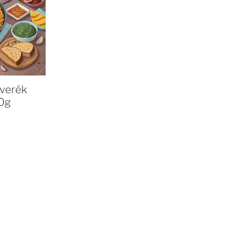
verék
0g