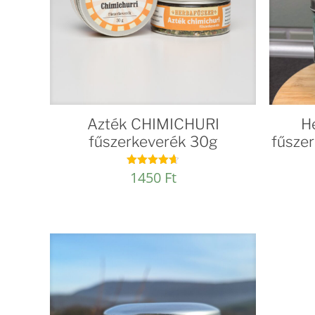
Azték CHIMICHURI
H
fűszerkeverék 30g
fűsze
1450
Ft
Értékelés:
4.67
/ 5