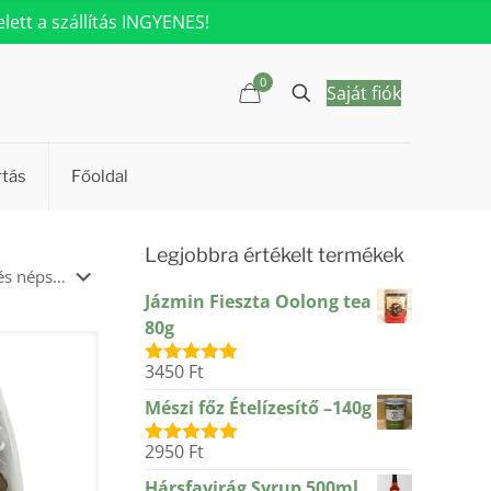
ett a szállítás INGYENES!
0
Saját fiók
rtás
Főoldal
Legjobbra értékelt termékek
Jázmin Fieszta Oolong tea
80g
3450
Ft
Értékelés:
5.00
/ 5
Mészi főz Ételízesítő –140g
2950
Ft
Értékelés:
5.00
/ 5
Hársfavirág Syrup 500ml