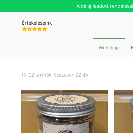
A délig leadott rendelés
Értékeléseink
Webshop
Sorted
16–22 termék, összesen 22 db
by
popularity