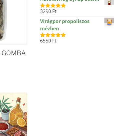
3290
Ft
Értékelés:
5.00
/ 5
Virágpor propoliszos
mézben
6550
Ft
Értékelés:
5.00
/ 5
TA GOMBA