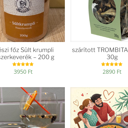
szi főz Sült krumpli
szárított TROMBI
szerkeverék – 200 g
30g
3950
Ft
2890
Ft
Értékelés:
Értékelés:
4.88
5.00
/ 5
/ 5