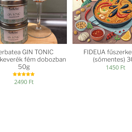
erbatea GIN TONIC
FIDEUA fűszerke
rkeverék fém dobozban
(sómentes) 3
50g
1450
Ft
2490
Ft
Értékelés:
5.00
/ 5