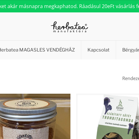
eket akár másnapra megkaphatod. Ráadásul 20eFt vásárlás fel
Herbatea MAGASLES VENDÉGHÁZ
Kapcsolat
Bérgyá