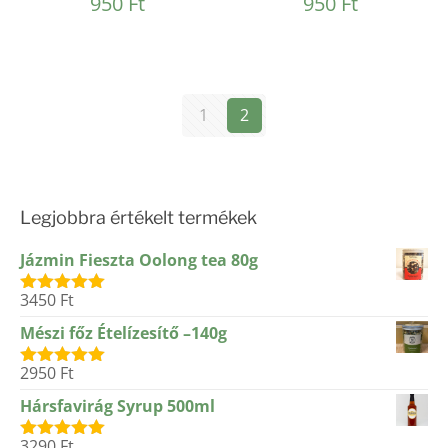
950
Ft
950
Ft
1
2
Legjobbra értékelt termékek
Jázmin Fieszta Oolong tea 80g
3450
Ft
Értékelés:
5.00
/ 5
Mészi főz Ételízesítő –140g
2950
Ft
Értékelés:
5.00
/ 5
Hársfavirág Syrup 500ml
3290
Ft