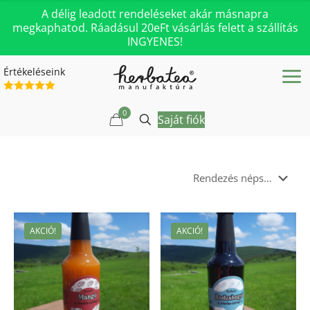
A délig leadott rendeléseket akár másnapra
megkaphatod. Ráadásul 20eFt vásárlás felett a szállítás
INGYENES!
Értékeléseink
0
Saját fiók
AKCIÓ!
AKCIÓ!