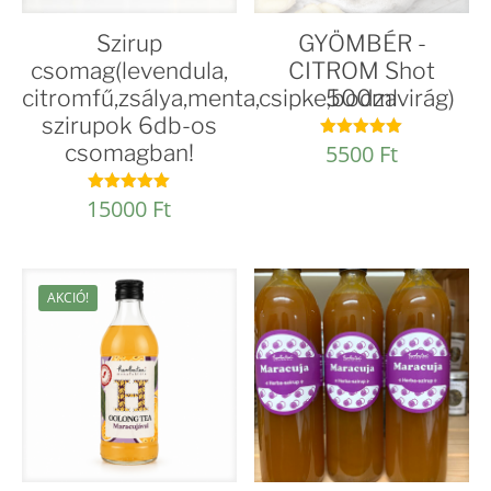
Szirup
GYÖMBÉR -
csomag(levendula,
CITROM Shot
citromfű,zsálya,menta,csipke,bodzavirág)
500ml
szirupok 6db-os
csomagban!
5500
Ft
Értékelés:
5.00
/ 5
15000
Ft
Értékelés:
5.00
/ 5
AKCIÓ!