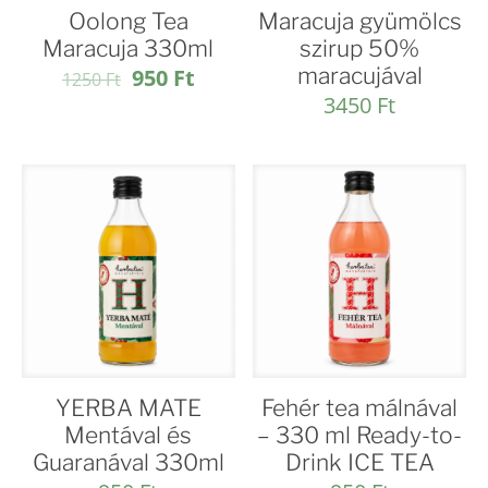
Oolong Tea
Maracuja gyümölcs
Maracuja 330ml
szirup 50%
Original
Current
maracujával
950
Ft
1250
Ft
price
price
3450
Ft
was:
is:
1250 Ft.
950 Ft.
YERBA MATE
Fehér tea málnával
Mentával és
– 330 ml Ready-to-
Guaranával 330ml
Drink ICE TEA