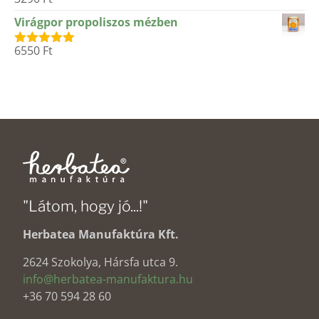
Értékelés:
5.00
/ 5
Virágpor propoliszos mézben
6550
Ft
Értékelés:
5.00
/ 5
"Látom, hogy jó...!"
Herbatea Manufaktúra Kft.
2624 Szokolya, Hársfa utca 9.
info@herbatea-manufaktura.hu
+36 70 594 28 60