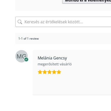
Mondd el a véleménye
1-1 of 1 review
Melánia Gencsy
megerősített vásárló
Értékelés:
5
/ 5