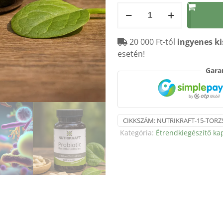
Nutrikraft
15
törzses
20 000 Ft-tól
ingyenes ki
probiotikus
esetén!
baktérium
komplex
Garan
–
60
kapszula
mennyiség
CIKKSZÁM:
NUTRIKRAFT-15-TORZ
Kategória:
Étrendkiegészítő ka