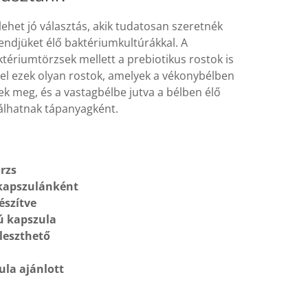
ehet jó választás, akik tudatosan szeretnék
endjüket élő baktériumkultúrákkal. A
tériumtörzsek mellett a prebiotikus rostok is
el ezek olyan rostok, amelyek a vékonybélben
 meg, és a vastagbélbe jutva a bélben élő
álhatnak tápanyagként.
rzs
 kapszulánként
észítve
sú kapszula
leszthető
ula ajánlott