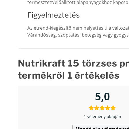
termesztett/előállított alapanyagokhoz kapcsoló
Figyelmeztetés
Az étrend-kiegészítő nem helyettesíti a változ
Várandósság, szoptatás, betegség vagy gyógys
Nutrikraft 15 törzses p
termékről 1 értékelés
5,0
1 vélemény alapján