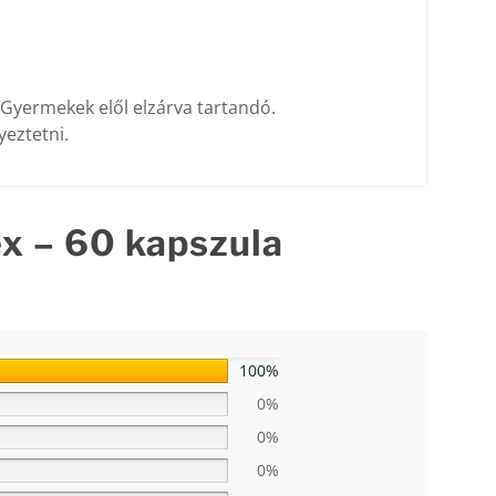
 Gyermekek elől elzárva tartandó.
eztetni.
ex – 60 kapszula
100%
0%
0%
0%