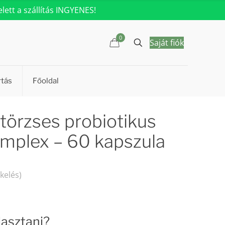
ett a szállítás INGYENES!
0
Saját fiók
rtás
Főoldal
 törzses probiotikus
mplex – 60 kapszula
kelés)
asztani?