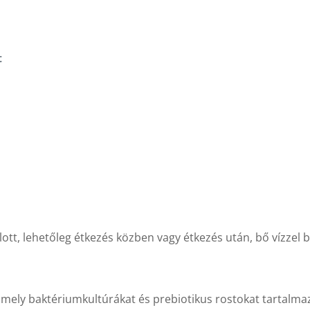
t
ott, lehetőleg étkezés közben vagy étkezés után, bő vízzel b
amely baktériumkultúrákat és prebiotikus rostokat tartalm