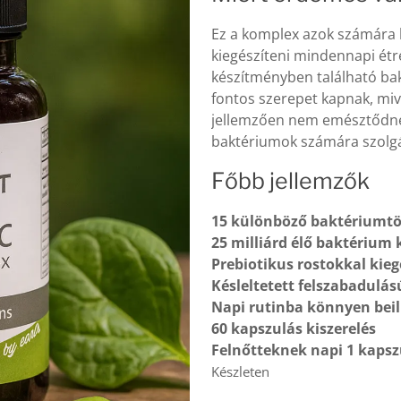
Ez a komplex azok számára l
kiegészíteni mindennapi étr
készítményben található bak
fontos szerepet kapnak, miv
jellemzően nem emésztődnek
baktériumok számára szolg
Főbb jellemzők
15 különböző baktériumtö
25 milliárd élő baktérium
Prebiotikus rostokkal kieg
Késleltetett felszabadulá
Napi rutinba könnyen beil
60 kapszulás kiszerelés
Felnőtteknek napi 1 kapsz
Készleten