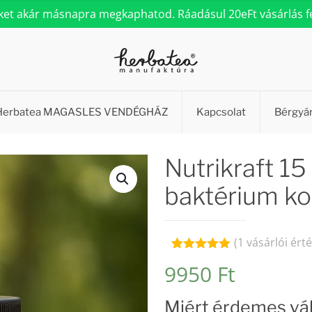
eket akár másnapra megkaphatod. Ráadásul 20eFt vásárlás fel
Herbatea MAGASLES VENDÉGHÁZ
Kapcsolat
Bérgyá
Nutrikraft 15
baktérium ko
(
1
vásárlói érté
Értékelés
1
9950
Ft
5.00
az 5-
ből,
értékelés
Miért érdemes vál
alapján