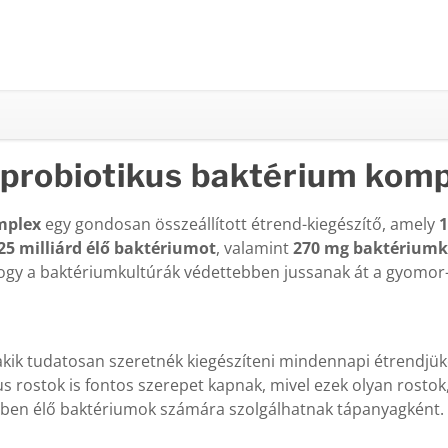
 probiotikus baktérium kom
omplex
egy gondosan összeállított étrend-kiegészítő, amely
1
25 milliárd élő baktériumot
, valamint
270 mg baktériumku
, hogy a baktériumkultúrák védettebben jussanak át a gyomo
 akik tudatosan szeretnék kiegészíteni mindennapi étrendjü
kus rostok is fontos szerepet kapnak, mivel ezek olyan rost
lben élő baktériumok számára szolgálhatnak tápanyagként.