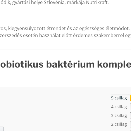
dik, gyártási helye Szlovénia, márkája Nutrikraft.
atos, kiegyensúlyozott étrendet és az egészséges életmódot.
zerszedés esetén használat előtt érdemes szakemberrel egy
robiotikus baktérium kompl
5 csillag
4 csillag
3 csillag
2 csillag