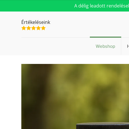
A délig leadott rendelés
Értékeléseink
Webshop