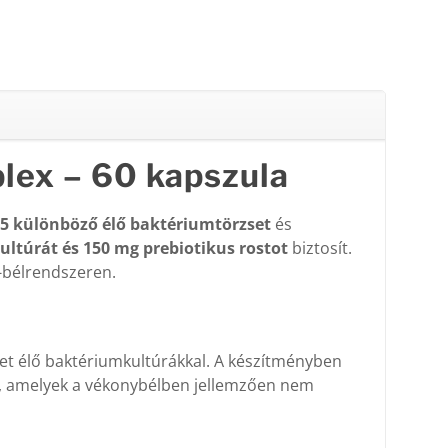
plex – 60 kapszula
5 különböző élő baktériumtörzset
és
ltúrát és 150 mg prebiotikus rostot
biztosít.
r-bélrendszeren.
ket élő baktériumkultúrákkal. A készítményben
ok, amelyek a vékonybélben jellemzően nem