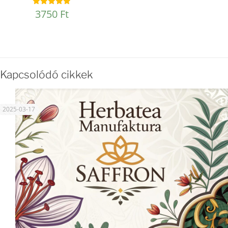
3750
Ft
Értékelés:
4.97
/ 5
Kapcsolódó cikkek
2025-03-17