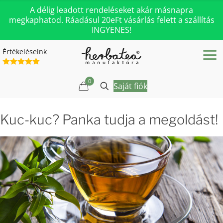
A délig leadott rendeléseket akár másnapra
megkaphatod. Ráadásul 20eFt vásárlás felett a szállítás
INGYENES!
Értékeléseink
0
Saját fiók
Kuc-kuc? Panka tudja a megoldást!