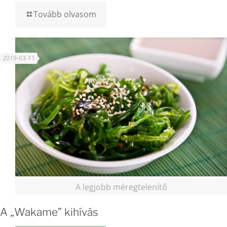
Tovább olvasom
2019-03-11
A legjobb méregtelenítő
A „Wakame” kihívás