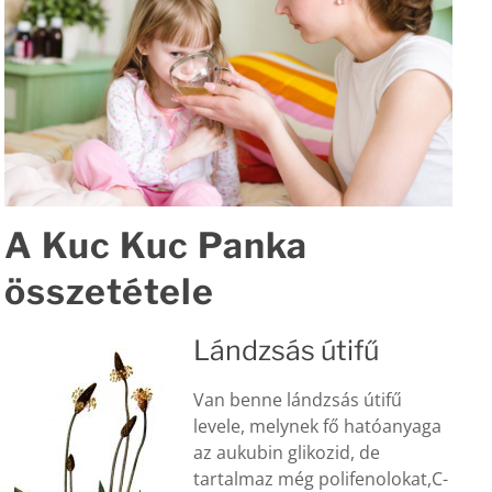
A Kuc Kuc Panka
összetétele
Lándzsás útifű
Van benne lándzsás útifű
levele, melynek fő hatóanyaga
az aukubin glikozid, de
tartalmaz még polifenolokat,C-