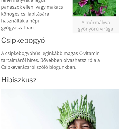
fehérmályvát a légúti
panaszok ellen, vagy makacs
köhögés csillapítására
használták a népi
A mórmályva
gyógyászatban.
gyönyörű virága
Csipkebogyó
A csipkebogyóhús leginkább magas C-vitamin
tartalmáról híres. Bővebben olvashatsz róla a
Csipkevarázsról szóló blogunkban.
Hibiszkusz