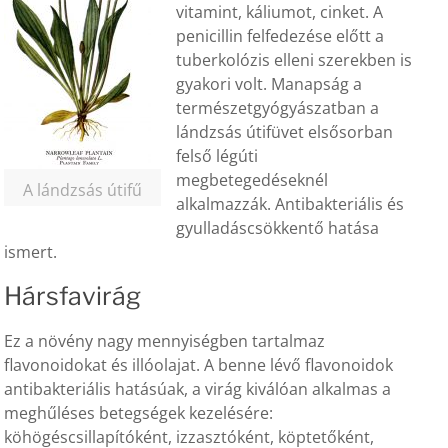
vitamint, káliumot, cinket. A
penicillin felfedezése előtt a
tuberkolózis elleni szerekben is
gyakori volt. Manapság a
természetgyógyászatban a
lándzsás útifüvet elsősorban
felső légúti
megbetegedéseknél
A lándzsás útifű
alkalmazzák. Antibakteriális és
gyulladáscsökkentő hatása
ismert.
Hársfavirág
Ez a növény nagy mennyiségben tartalmaz
flavonoidokat és illóolajat. A benne lévő flavonoidok
antibakteriális hatásúak, a virág kiválóan alkalmas a
meghűléses betegségek kezelésére:
köhögéscsillapítóként, izzasztóként, köptetőként,