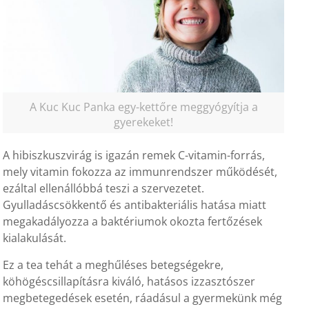
A Kuc Kuc Panka egy-kettőre meggyógyítja a
gyerekeket!
A hibiszkuszvirág is igazán remek C-vitamin-forrás,
mely vitamin fokozza az immunrendszer működését,
ezáltal ellenállóbbá teszi a szervezetet.
Gyulladáscsökkentő és antibakteriális hatása miatt
megakadályozza a baktériumok okozta fertőzések
kialakulását.
Ez a tea tehát a meghűléses betegségekre,
köhögéscsillapításra kiváló, hatásos izzasztószer
megbetegedések esetén, ráadásul a gyermekünk még