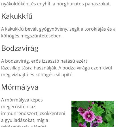
nyákoldóként és enyhíti a hörghurutos panaszokat.
Kakukkfű
A kakukkfű bevált gyógynövény, segít a torokfájás és a
köhögés megszüntetésében.
Bodzavirág
A bodzavirág, erős izzasztó hatású ezért
lázcsillapításra használják. A bodza virága ezen kívül
még vízhajtó és köhögéscsillapító.
Mórmályva
A mórmályva képes
megerősíteni az
immunrendszert, csökkenteni
a gyulladásokat, míg a