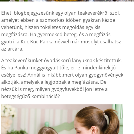
Eheti blogbejegyzésünk egy olyan teakeverékről szól,
amelyet ebben a szomorkás időben gyakran kézbe
vehetünk, hiszen tökéletes megoldás egy kis
megfázásra. Ha gyermeked beteg, és a megfázás
gyötri, a Kuc Kuc Panka névvel már mosolyt csalhatsz
az arcára.
A teakeverékünket óvodáskorú lányuknak készítettük.
És ha Panka meggyógyult tőle, erre mindenkinek jó
esélye lesz! Annál is inkább,mert olyan gyógynövények
alkotják, amelyek a legjobbak a megfázásra. De
nézzük is meg, milyen gyógyfüvekből jön létre a
betegségűző kombináció?