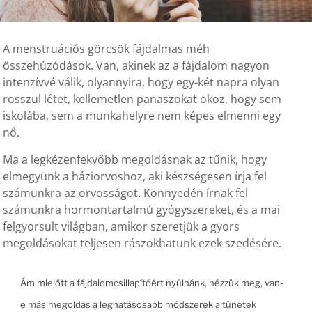
A menstruációs görcsök fájdalmas méh
összehúzódások. Van, akinek az a fájdalom nagyon
intenzívvé válik, olyannyira, hogy egy-két napra olyan
rosszul létet, kellemetlen panaszokat okoz, hogy sem
iskolába, sem a munkahelyre nem képes elmenni egy
nő.
Ma a legkézenfekvőbb megoldásnak az tűnik, hogy
elmegyünk a háziorvoshoz, aki készségesen írja fel
számunkra az orvosságot. Könnyedén írnak fel
számunkra hormontartalmú gyógyszereket, és a mai
felgyorsult világban, amikor szeretjük a gyors
megoldásokat teljesen rászokhatunk ezek szedésére.
Ám mielőtt a fájdalomcsillapítóért nyúlnánk, nézzük meg, van-
e más megoldás a leghatásosabb módszerek a tünetek