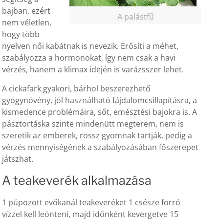
bajban, ezért
A palástfű
nem véletlen,
hogy több
nyelven női kabátnak is nevezik. Erősíti a méhet,
szabályozza a hormonokat, így nem csak a havi
vérzés, hanem a klimax idején is varázsszer lehet.
A cickafark gyakori, bárhol beszerezhető
gyógynövény, jól használható fájdalomcsillapításra, a
kismedence problémáira, sőt, emésztési bajokra is. A
pásztortáska szinte mindenütt megterem, nem is
szeretik az emberek, rossz gyomnak tartják, pedig a
vérzés mennyiségének a szabályozásában főszerepet
játszhat.
A teakeverék alkalmazása
1 púpozott evőkanál teakeveréket 1 csésze forró
vízzel kell leönteni, majd időnként kevergetve 15