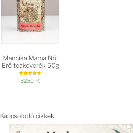
Mancika Mama Női
Erő teakeverék 50g
3250
Ft
Értékelés:
4.93
/ 5
Kapcsolódó cikkek