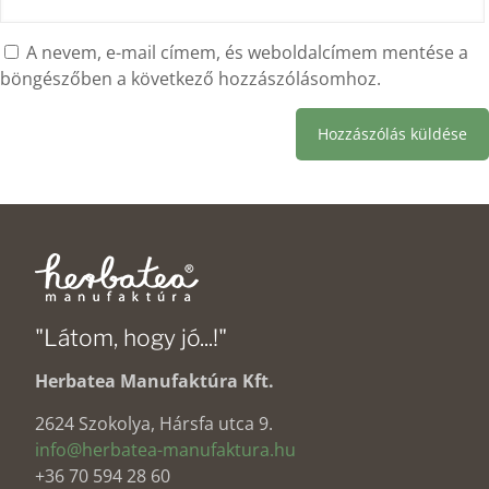
A nevem, e-mail címem, és weboldalcímem mentése a
böngészőben a következő hozzászólásomhoz.
"Látom, hogy jó...!"
Herbatea Manufaktúra Kft.
2624 Szokolya, Hársfa utca 9.
info@herbatea-manufaktura.hu
+36 70 594 28 60