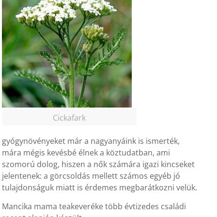
Cickafark
gyógynövényeket már a nagyanyáink is ismerték,
mára mégis kevésbé élnek a köztudatban, ami
szomorú dolog, hiszen a nők számára igazi kincseket
jelentenek: a görcsoldás mellett számos egyéb jó
tulajdonságuk miatt is érdemes megbarátkozni velük.
Mancika mama teakeveréke több évtizedes családi