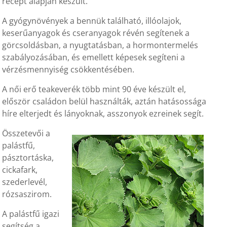
recept alapján készült.
A gyógynövények a bennük található, illóolajok,
keserűanyagok és cseranyagok révén segítenek a
görcsoldásban, a nyugtatásban, a hormontermelés
szabályozásában, és emellett képesek segíteni a
vérzésmennyiség csökkentésében.
A női erő teakeverék több mint 90 éve készült el,
először családon belül használták, aztán hatásossága
híre elterjedt és lányoknak, asszonyok ezreinek segít.
Összetevői a
palástfű,
pásztortáska,
cickafark,
szederlevél,
rózsaszirom.
A palástfű igazi
segítség a