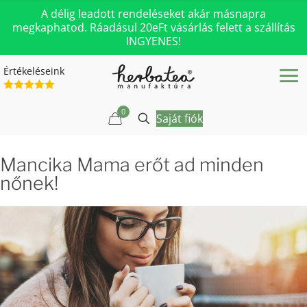
A délig leadott rendeléseket akár másnapra
megkaphatod. Ráadásul 20eFt vásárlás felett a szállítás
INGYENES!
Értékeléseink
0
Saját fiók
Mancika Mama erőt ad minden
nőnek!