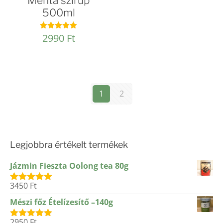
Menta szirup
500ml
2990
Ft
Értékelés:
4.92
/ 5
1
2
Legjobbra értékelt termékek
Jázmin Fieszta Oolong tea 80g
3450
Ft
Értékelés:
5.00
/ 5
Mészi főz Ételízesítő –140g
2950
Ft