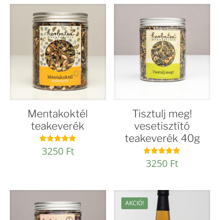
13160 Ft.
11500 Ft.
Mentakoktél
Tisztulj meg!
teakeverék
vesetisztító
teakeverék 40g
3250
Ft
Értékelés:
4.88
3250
Ft
Értékelés:
/ 5
4.95
/ 5
AKCIÓ!