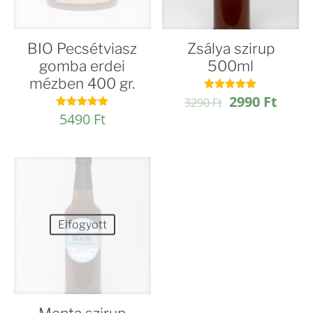
BIO Pecsétviasz
Zsálya szirup
gomba erdei
500ml
mézben 400 gr.
Original
Curre
2990
Ft
Értékelés:
3290
Ft
4.98
price
price
5490
Ft
Értékelés:
/ 5
4.97
was:
is:
/ 5
3290 Ft.
2990 
Elfogyott