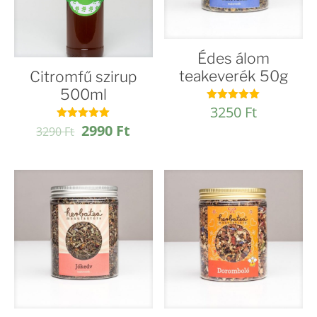
Édes álom
teakeverék 50g
Citromfű szirup
500ml
3250
Ft
Értékelés:
4.91
Original
Current
2990
Ft
Értékelés:
/ 5
3290
Ft
4.95
price
price
/ 5
was:
is:
3290 Ft.
2990 Ft.