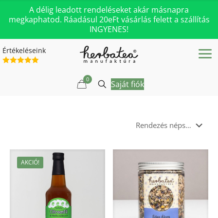
A délig leadott rendeléseket akár másnapra
megkaphatod. Ráadásul 20eFt vásárlás felett a szállítás
INGYENES!
Értékeléseink
0
Saját fiók
AKCIÓ!