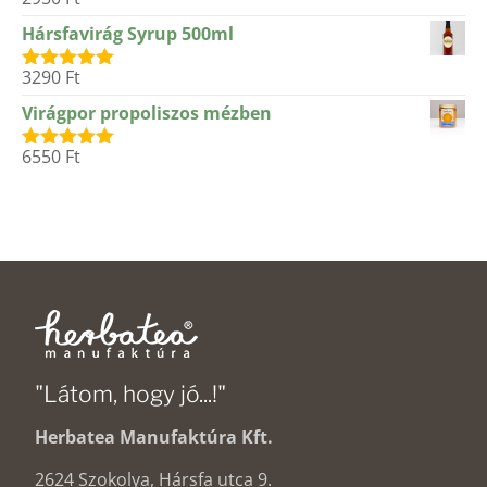
Értékelés:
5.00
/ 5
Hársfavirág Syrup 500ml
3290
Ft
Értékelés:
5.00
/ 5
Virágpor propoliszos mézben
6550
Ft
Értékelés:
5.00
/ 5
"Látom, hogy jó...!"
Herbatea Manufaktúra Kft.
2624 Szokolya, Hársfa utca 9.