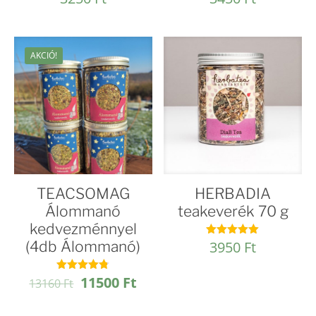
4.93
4.94
/ 5
/ 5
AKCIÓ!
TEACSOMAG
HERBADIA
Álommanó
teakeverék 70 g
kedvezménnyel
(4db Álommanó)
3950
Ft
Értékelés:
5.00
/ 5
Original
Current
11500
Ft
Értékelés:
13160
Ft
4.78
price
price
/ 5
was:
is: