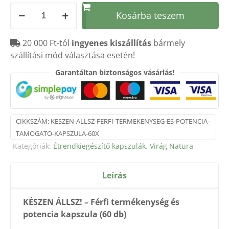
KÉSZEN
Kosárba teszem
ÁLLSZ!
FÉRFI
20 000 Ft-tól
ingyenes kiszállítás
bármely
TERMÉKENYSÉG
szállítási mód választása esetén!
ÉS
POTENCIA
Garantáltan biztonságos vásárlás!
TÁMOGATÓ
KAPSZULA
60X
mennyiség
CIKKSZÁM:
KESZEN-ALLSZ-FERFI-TERMEKENYSEG-ES-POTENCIA-
TAMOGATO-KAPSZULA-60X
Kategóriák:
Étrendkiegészítő kapszulák
,
Virág Natura
Leírás
KÉSZEN ÁLLSZ! – Férfi termékenység és
potencia kapszula (60 db)