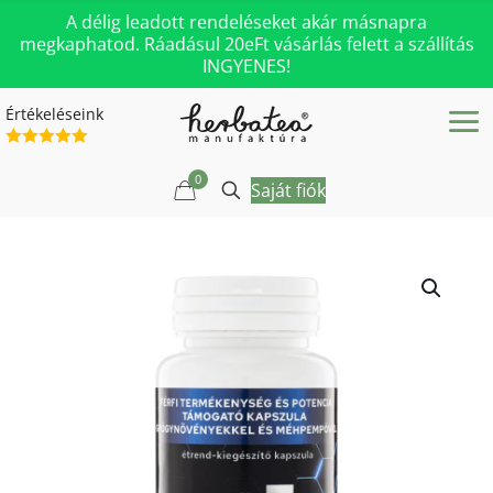
A délig leadott rendeléseket akár másnapra
megkaphatod. Ráadásul 20eFt vásárlás felett a szállítás
INGYENES!
Értékeléseink
0
Saját fiók