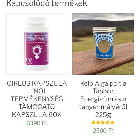
Kapcsolódó termékek
CIKLUS KAPSZULA
Kelp Alga por: a
– NŐI
Tápláló
TERMÉKENYSÉG
Energiaforrás a
TÁMOGATÓ
tenger mélyéről
KAPSZULA 60X
225g
6390
Ft
2500
Ft
Értékelés:
5.00
/ 5