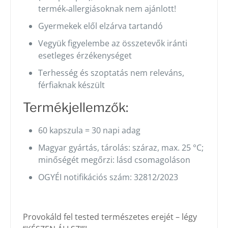
termék‑allergiásoknak nem ajánlott!
Gyermekek elől elzárva tartandó
Vegyük figyelembe az összetevők iránti
esetleges érzékenységet
Terhesség és szoptatás nem releváns,
férfiaknak készült
Termékjellemzők:
60 kapszula = 30 napi adag
Magyar gyártás, tárolás: száraz, max. 25 °C;
minőségét megőrzi: lásd csomagoláson
OGYÉI notifikációs szám: 32812/2023
Provokáld fel tested természetes erejét – légy