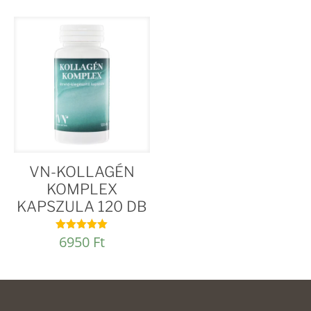
VN-KOLLAGÉN
KOMPLEX
KAPSZULA 120 DB
6950
Ft
Értékelés:
5.00
/ 5