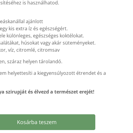
esítéséhez is használhatod.
eáskanállal ajánlott
y kis extra íz és egészségért.
ele különleges, egészséges koktélokat.
 salátákat, húsokat vagy akár süteményeket.
or, víz, citromlé, citromsav
, száraz helyen tárolandó.
m helyettesíti a kiegyensúlyozott étrendet és a
a szirupját és élvezd a természet erejét!
Kosárba teszem