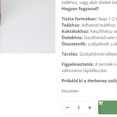
teákhoz, vagy akár ételek íz
Hogyan fogyaszd?
Tiszta formában:
Napi 1-2 t
Teákhoz:
Adhatod teádhoz eg
Koktélokhoz:
Készíthetsz v
Ételekhez:
Ízesítheted vele
Összetevők:
zsályalevél, cuk
Tárolás:
Szobahőmérsékleten
Figyelmeztetés:
A termék ne
változatos táplálkozást.
Próbáld ki a Herbatea zsály
Készleten
Zsálya
szirup
500ml