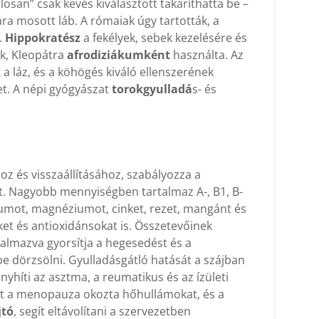
osan” csak kevés kiválasztott takaríthatta be –
ára mosott láb. A rómaiak úgy tartották, a
.
Hippokratész
a fekélyek, sebek kezelésére és
ák, Kleopátra
afrodiziákumként
használta. Az
k
a láz, és a köhögés kiváló ellenszerének
et. A népi gyógyászat
torokgyulladá
s- és
z és visszaállításához, szabályozza a
. Nagyobb mennyiségben tartalmaz A-, B1, B-
káliumot, magnéziumot, cinket, rezet, mangánt és
ket és antioxidánsokat is. Összetevőinek
almazva gyorsítja a hegesedést és a
be dörzsölni. Gyulladásgátló hatását a szájban
nyhíti az asztma, a reumatikus és az ízületi
nt a menopauza okozta hőhullámokat, és a
jtó
, segít eltávolítani a szervezetben