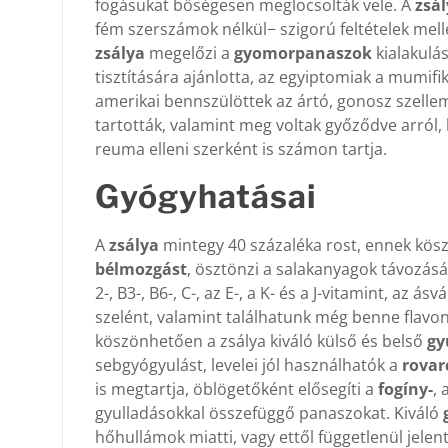
fogásukat bőségesen meglocsolták vele. A
zsá
fém szerszámok nélkül− szigorú feltételek mellet
zsálya
megelőzi a
gyomorpanaszok
kialakulás
tisztítására ajánlotta, az egyiptomiak a mumif
amerikai bennszülöttek az ártó, gonosz szellem
tartották, valamint meg voltak győződve arról,
reuma elleni szerként is számon tartja.
Gyógyhatásai
A
zsálya
mintegy 40 százaléka rost, ennek kös
bélmozgást
, ösztönzi a salakanyagok távozásá
2-, B3-, B6-, C-, az E-, a K- és a J-vitamint, a
szelént, valamint találhatunk még benne flavon
köszönhetően a zsálya kiváló külső és belső
gy
sebgyógyulást, levelei jól használhatók a
rovar
is megtartja, öblögetőként elősegíti a
fogíny-
, 
gyulladásokkal összefüggő panaszokat. Kiváló
hőhullámok miatti, vagy ettől függetlenül jele