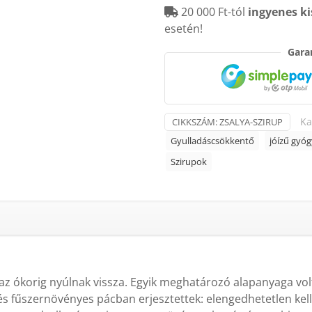
20 000 Ft-tól
ingyenes ki
mennyiség
esetén!
Garan
Ka
CIKKSZÁM:
ZSALYA-SZIRUP
Gyulladáscsökkentő
jóízű gyó
Szirupok
az ókorig nyúlnak vissza. Egyik meghatározó alapanyaga vol
és fűszernövényes pácban erjesztettek: elengedhetetlen kel