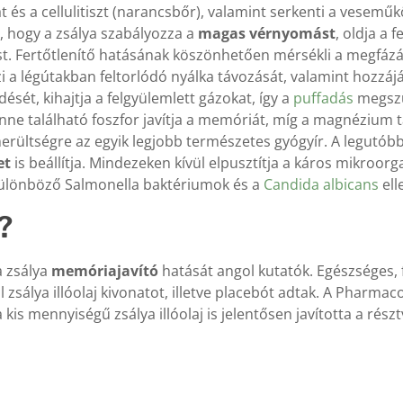
 és a cellulitiszt (narancsbőr), valamint serkenti a veseműkö
, hogy a zsálya szabályozza a
magas vérnyomást
, oldja a 
ájást. Fertőtlenítő hatásának köszönhetően mérsékli a megfá
zi a légútakban feltorlódó nyálka távozását, valamint hozzáj
sét, kihajtja a felgyülemlett gázokat, így a
puffadás
megszü
nne található foszfor javítja a memóriát, míg a magnézium tá
merültségre az egyik legjobb természetes gyógyír. A legutóbb
et
is beállítja. Mindezeken kívül elpusztítja a káros mikroo
 különböző Salmonella baktériumok és a
Candida albicans
ell
?
a zsálya
memóriajavító
hatását angol kutatók. Egészséges, 
álya illóolaj kivonatot, illetve placebót adtak. A Pharma
kis mennyiségű zsálya illóolaj is jelentősen javította a rés