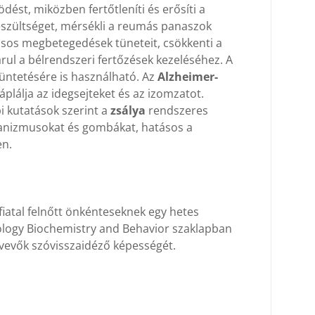
dést, miközben fertőtleníti és erősíti a
feszültséget, mérsékli a reumás panaszok
zásos megbetegedések tüneteit, csökkenti a
árul a bélrendszeri fertőzések kezeléséhez. A
ntetésére is használható. Az
Alzheimer-
plálja az idegsejteket és az izomzatot.
i kutatások szerint a
zsálya
rendszeres
rganizmusokat és gombákat, hatásos a
en.
fiatal felnőtt önkénteseknek egy hetes
cology Biochemistry and Behavior szaklapban
ztvevők szóvisszaidéző képességét.