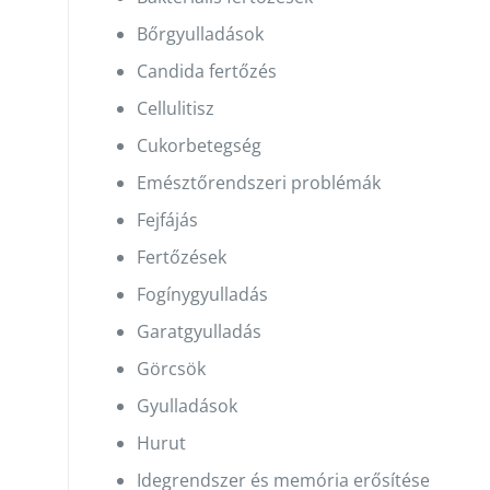
Bőrgyulladások
Candida fertőzés
Cellulitisz
Cukorbetegség
Emésztőrendszeri problémák
Fejfájás
Fertőzések
Fogínygyulladás
Garatgyulladás
Görcsök
Gyulladások
Hurut
Idegrendszer és memória erősítése