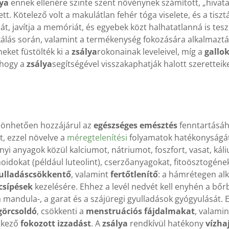
lya
ennek ellenére szinte szent növénynek számított, „hivatal
t. Kötelező volt a makulátlan fehér tóga viselete, és a tiszt
át, javítja a memóriát, és egyebek közt halhatatlanná is tesz
ikálás során, valamint a termékenység fokozására alkalmazt
eket füstölték ki a
zsálya
rokonainak leveleivel, míg a
gallo
 hogy a
zsálya
segítségével visszakaphatják halott szeretteik
zönhetően hozzájárul az
egészséges emésztés
fenntartásáho
t, ezzel növelve a
méregtelenítési
folyamatok hatékonyságát
z ásványi anyagok közül kalciumot, nátriumot, foszfort, vasat, 
oidokat (például luteolint), cserzőanyagokat, fitoösztogéne
ulladáscsökkentő
, valamint
fertőtlenítő
: a hámrétegen alk
csípések
kezelésére. Ehhez a levél nedvét kell enyhén a bőr
a mandula-, a garat és a szájüregi gyulladások gyógyulását. E
görcsoldó
, csökkenti a
menstruációs fájdalmakat
, valami
ntkező
fokozott izzadást
. A
zsálya
rendkívül hatékony
vízha