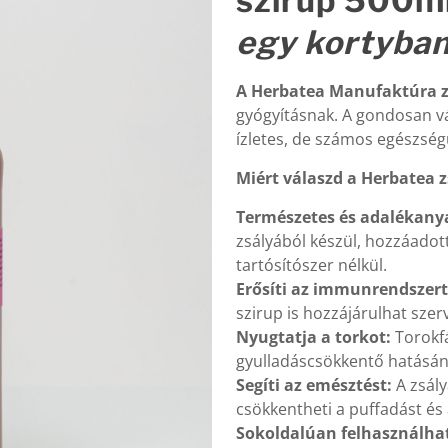
szirup 500m
egy kortyba
A Herbatea Manufaktúra z
gyógyításnak. A gondosan vá
ízletes, de számos egészségü
Miért válaszd a Herbatea z
Természetes és adalékan
zsályából készül, hozzáadot
tartósítószer nélkül.
Erősíti az immunrendszert
szirup is hozzájárulhat sz
Nyugtatja a torkot:
Torokfá
gyulladáscsökkentő hatásá
Segíti az emésztést:
A zsály
csökkentheti a puffadást és
Sokoldalúan felhasználha