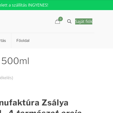
ett a szállítás INGYENES!
0
Saját fiók
rtás
Főoldal
p 500ml
tékelés)
Current
price
nufaktúra Zsálya
s:
2990 Ft.