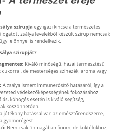
l-
A természet ereje
n
sálya szirupja
egy igazi kincse a természetes
logatott zsálya levelekből készült szirup nemcsak
gyi előnnyel is rendelkezik.
sálya szirupját?
yagmentes:
Kiváló minőségű, hazai termesztésű
t cukorral, de mesterséges színezék, aroma vagy
:
A zsálya ismert immunerősítő hatásáról, így a
ervezeted védekezőképességének fokozásához.
jás, köhögés esetén is kiváló segítség,
nak köszönhetően.
a jótékony hatással van az emésztőrendszerre,
 a gyomorégést.
tó:
Nem csak önmagában finom, de koktélokhoz,