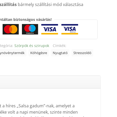
szállítás
bármely szállítási mód választása
táltan biztonságos vásárlás!
tegória:
Szörpök és szirupok
Címkék:
gynövénytermék
Köhögésre
Nyugtató
Stresszoldó
t a híres „Salsa gadum”-nak, amelyet a
léke volt a napi menünek, szinte minden