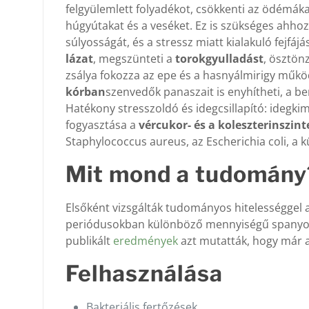
felgyülemlett folyadékot, csökkenti az ödémákat
húgyútakat és a veséket. Ez is szükséges ahhoz
súlyosságát, és a stressz miatt kialakuló fejf
lázat
, megszünteti a
torokgyulladást
, ösztön
zsálya fokozza az epe és a hasnyálmirigy működé
kórban
szenvedők panaszait is enyhítheti, a be
Hatékony stresszoldó és idegcsillapító: idegki
fogyasztása a
vércukor- és a koleszterinszint
Staphylococcus aureus, az Escherichia coli, a
Mit mond a tudomány
Elsőként vizsgálták tudományos hitelességgel 
periódusokban különböző mennyiségű spanyol zs
publikált
eredmények
azt mutatták, hogy már a 
Felhasználása
Bakteriális fertőzések