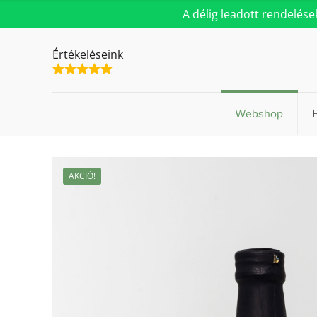
A délig leadott rendelés
Értékeléseink
Webshop
AKCIÓ!