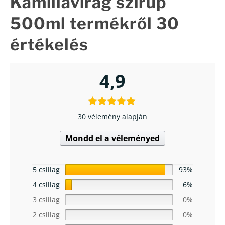
Kamillavirág szirup
500ml
termékről 30
értékelés
4,9
30 vélemény alapján
Mondd el a véleményed
5 csillag
93%
4 csillag
6%
3 csillag
0%
2 csillag
0%