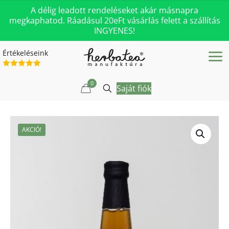
A délig leadott rendeléseket akár másnapra
megkaphatod. Ráadásul 20eFt vásárlás felett a szállítás
INGYENES!
Értékeléseink
0
Saját fiók
AKCIÓ!