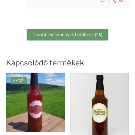
(0)
(0)
További vélemények betöltése (25)
Kapcsolódó termékek
AKCIÓ!