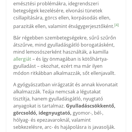
emésztési problémákra, idegrendszeri
betegségek kezelésére, elvonási tünetek
csillapítására, görcs ellen, korpásodás ellen,
[4]
paraziták ellen, valamint étvágygerjesztőként.
Bár régebben szembetegségekre, sűrű szűrőn
átszűrve, mind gyulladásgátló borogatásként,
mind lemosószerként használták, a kamilla
allergiát
– és így önmagában is kötőhártya-
gyulladást – okozhat, ezért ma már ilyen
módon ritkábban alkalmazzák, sőt ellenjavallt.
A gyógyászatban virágzatát és annak kivonatait
alkalmazzák. Teája nemcsak a légutakat
tisztítja, hanem gyulladásgátló, nyugtató
anyagokat is tartalmaz.
Gyulladáscsökkentő,
görcsoldó, idegnyugtató,
gyomor-, bél-,
hólyag- és epezavaroknál, valamint
sebkezelésre, arc- és hajápolásra is javasolják.