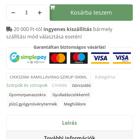
Kamillavirág
Kosárba teszem
szirup
500ml
20 000 Ft-tól
ingyenes kiszállítás
bármely
mennyiség
szállítási mód választása esetén!
Garantáltan biztonságos vásárlás!
Kategória:
CIKKSZÁM:
KAMILLAVIRAG-SZIRUP-500ML
Szörpök és szirupok
Címkék:
Görcsoldó
Gyomorpanaszokra
Gyulladáscsökkentő
jóízű gyógynövénytermék
Meghűlésre
Leírás
További információk