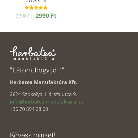
Original
Current
2990
Ft
Értékelés:
3290
Ft
4.95
price
price
/ 5
was:
is:
3290 Ft.
2990 Ft.
"Látom, hogy jó...!"
Herbatea Manufaktúra Kft.
2624 Szokolya, Hársfa utca 9.
info@herbatea-manufaktura.hu
+36 70 594 28 60
Kövess minket!