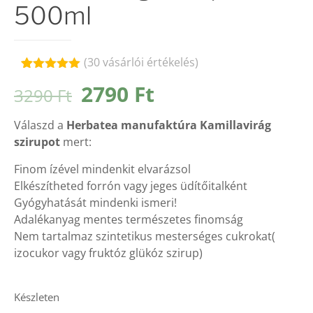
500ml
(
30
vásárlói értékelés)
Értékelés
30
Original
Current
2790
Ft
3290
Ft
4.93
az 5-
ből,
price
price
értékelés
Válaszd a
Herbatea manufaktúra Kamillavirág
alapján
was:
is:
szirupot
mert:
3290 Ft.
2790 Ft.
Finom ízével mindenkit elvarázsol
Elkészítheted forrón vagy jeges üdítőitalként
Gyógyhatását mindenki ismeri!
Adalékanyag mentes természetes finomság
Nem tartalmaz szintetikus mesterséges cukrokat(
izocukor vagy fruktóz glükóz szirup)
Készleten