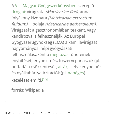
A
VIII. Magyar Gyógyszerkönyvben
szereplő
drogjai
: virágzata
(Matricariae flos),
annak
folyékony kivonata
(Matricariae extractum
fluidum)
, illóolaja
(Matricariae aetheroleum).
Virágzatát a gasztronómiában teaként, vagy
kandírozva is felhasználják. Az Európai
Gyógyszerügynökség (EMA) a kamillavirágzat
hagyományos, népi gyógyászati
felhasználásaként a
megfázás
tüneteinek
enyhítését, enyhe emésztőszervi panaszok (pl.
puffadás) csökkentését,
afták
, illetve enyhe bőr-
és nyálkahártya-irritációk (pl.
napégés
)
[16]
kezelését említi.
forrás: Wikipedia