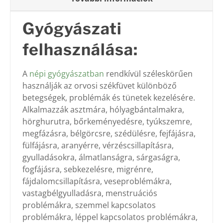
Gyógyászati
felhasználása:
A
népi gyógyászatban
rendkívül széleskörűen
használják az orvosi székfüvet különböző
betegségek, problémák és tünetek kezelésére.
Alkalmazzák asztmára, hólyagbántalmakra,
hörghurutra, bőrkeményedésre, tyúkszemre,
megfázásra, bélgörcsre, szédülésre, fejfájásra,
fülfájásra, aranyérre, vérzéscsillapításra,
gyulladásokra, álmatlanságra, sárgaságra,
fogfájásra, sebkezelésre, migrénre,
fájdalomcsillapításra, veseproblémákra,
vastagbélgyulladásra, menstruációs
problémákra, szemmel kapcsolatos
problémákra, léppel kapcsolatos problémákra,