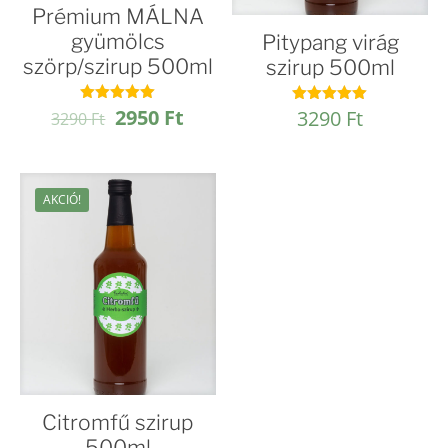
Prémium MÁLNA
gyümölcs
Pitypang virág
szörp/szirup 500ml
szirup 500ml
Original
Current
2950
Ft
Értékelés:
3290
Ft
Értékelés:
3290
Ft
4.94
4.97
price
price
/ 5
/ 5
was:
is:
3290 Ft.
2950 Ft.
AKCIÓ!
Citromfű szirup
500ml