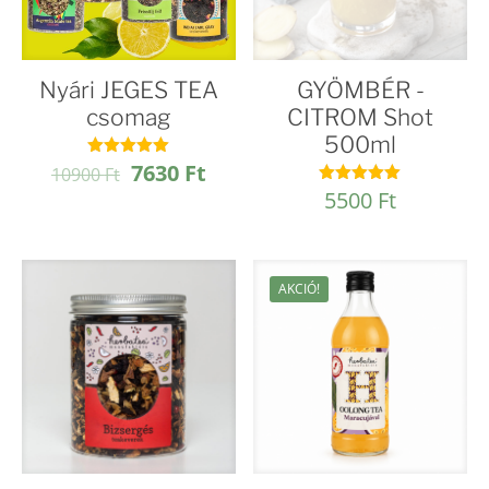
Nyári JEGES TEA
GYÖMBÉR -
csomag
CITROM Shot
500ml
Original
Current
7630
Ft
Értékelés:
10900
Ft
5.00
price
price
5500
Ft
Értékelés:
/ 5
5.00
was:
is:
/ 5
10900 Ft.
7630 Ft.
AKCIÓ!