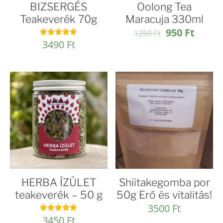
BIZSERGÉS
Oolong Tea
Teakeverék 70g
Maracuja 330ml
Original
Curre
950
Ft
1250
Ft
price
price
3490
Ft
Értékelés:
4.75
was:
is:
/ 5
1250 Ft.
950 Ft
HERBA ÍZÜLET
Shiitakegomba por
teakeverék – 50 g
50g Erő és vitalitás!
3500
Ft
3450
Ft
Értékelés: