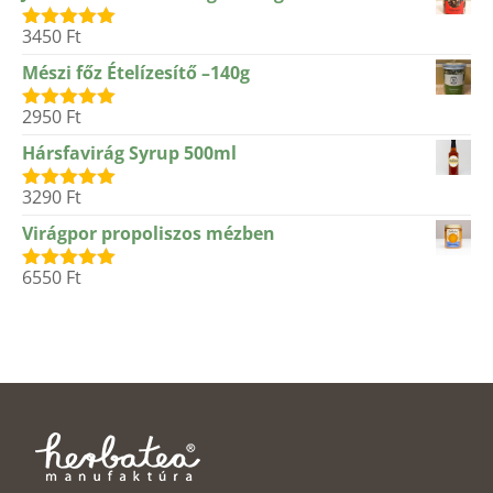
3450
Ft
Értékelés:
5.00
/ 5
Mészi főz Ételízesítő –140g
2950
Ft
Értékelés:
5.00
/ 5
Hársfavirág Syrup 500ml
3290
Ft
Értékelés:
5.00
/ 5
Virágpor propoliszos mézben
6550
Ft
Értékelés:
5.00
/ 5