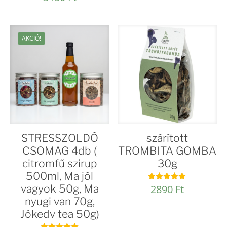
5.00
/ 5
AKCIÓ!
STRESSZOLDÓ
szárított
CSOMAG 4db (
TROMBITA GOMBA
citromfű szirup
30g
500ml, Ma jól
vagyok 50g, Ma
2890
Ft
Értékelés:
5.00
nyugi van 70g,
/ 5
Jókedv tea 50g)