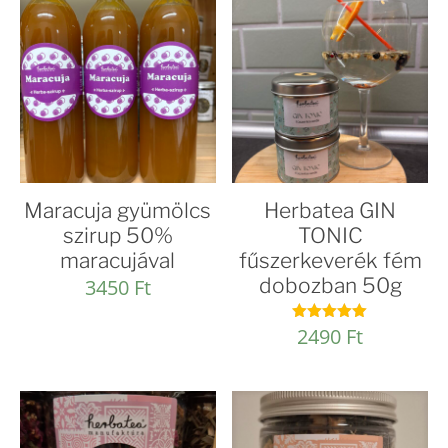
Maracuja gyümölcs
Herbatea GIN
szirup 50%
TONIC
maracujával
fűszerkeverék fém
dobozban 50g
3450
Ft
2490
Ft
Értékelés:
5.00
/ 5