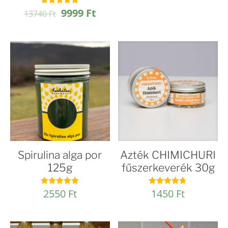
Original
Current
9999
Ft
Értékelés:
13740
Ft
5.00
price
price
/ 5
was:
is:
13740 Ft.
9999 Ft.
Spirulina alga por
Azték CHIMICHURI
125g
fűszerkeverék 30g
2550
Ft
1450
Ft
Értékelés:
Értékelés:
5.00
4.67
/ 5
/ 5