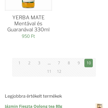
YERBA MATE
Mentával és
Guaranával 330ml
950
Ft
1
2
3
…
7
8
9
10
11
12
Legjobbra értékelt termékek
Jázmin Fieszta Oolong tea 80g