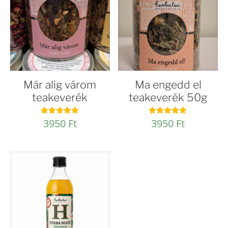
Már alig várom
Ma engedd el
teakeverék
teakeverék 50g
3950
Ft
3950
Ft
Értékelés:
Értékelés:
5.00
5.00
/ 5
/ 5