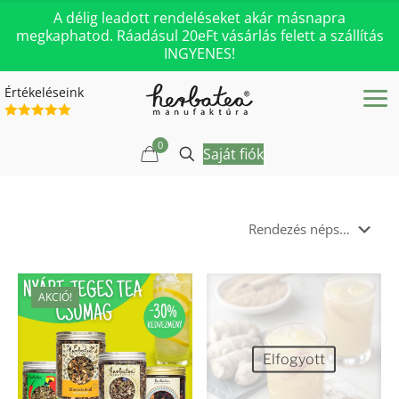
A délig leadott rendeléseket akár másnapra
megkaphatod. Ráadásul 20eFt vásárlás felett a szállítás
INGYENES!
Értékeléseink
0
Saját fiók
AKCIÓ!
Elfogyott