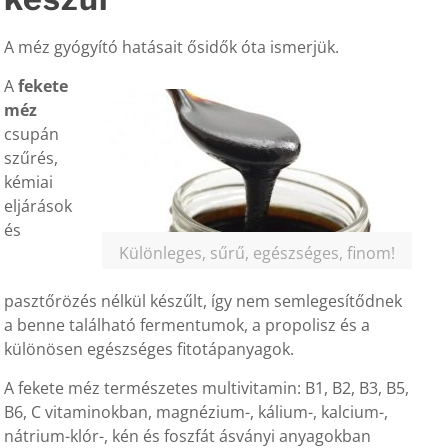
A méz gyógyító hatásait ősidők óta ismerjük.
A
fekete
méz
csupán
szűrés,
kémiai
eljárások
és
Különleges, sűrű, egészséges, finom!
pasztőrözés nélkül készűlt, így nem semlegesítődnek
a benne található fermentumok, a propolisz és a
különösen egészséges fitotápanyagok.
A fekete méz természetes multivitamin: B1, B2, B3, B5,
B6, C vitaminokban, magnézium-, kálium-, kalcium-,
nátrium-klór-, kén és foszfát ásványi anyagokban