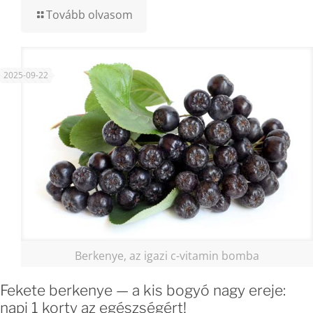
Tovább olvasom
2025-09-22
Berkenye, az igazi c-vitamin bomba
Fekete berkenye — a kis bogyó nagy ereje:
napi 1 korty az egészségért!