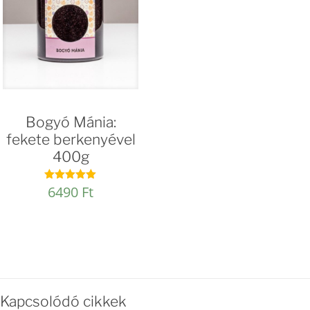
Bogyó Mánia:
fekete berkenyével
400g
6490
Ft
Értékelés:
4.92
/ 5
Kapcsolódó cikkek