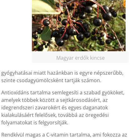
Magyar erdők kincse
gyógyhatásai miatt hazánkban is egyre népszerűbb,
szinte csodagyümölcsként tartják számon.
Antioxidáns tartalma semlegesíti a szabad gyököket,
amelyek többek között a sejtkárosodásért, az
idegrendszeri zavarokért és egyes daganatok
kialakulásáért felelősek, továbbá az öregedési
folyamatokat is felgyorsítják.
Rendkívül magas a C-vitamin tartalma, ami fokozza az