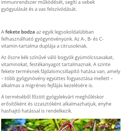
immunrendszer működését, segíti a sebek
gyógyulását és a vas felszívódását.
A
fekete bodza
az egyik legsokoldalúbban
felhasználható gyógynövényünk. Az A-, B- és C-
vitamin-tartalma duplája a citrusoknak.
Az őszre kék színűvé váló bogyók gyümölcssavakat,
vitaminokat, festékanyagot tartalmaznak. A szinte
fekete termésnek fájdalomcsillapító hatása van, amely
– több gyógynövény együttes fogyasztása mellett –
alkalmas a migrénes fejfájás kezelésére is.
A terméséből főzött gyógylekvárt meghűléskor
erősítőként és izzasztóként alkalmazhatjuk, enyhe
hashajtó hatással is rendelkezik.