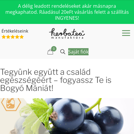
A délig leadott rendeléseket akár másnapra
megkaphatod. Ráadásul 20eFt vásárlás felett a szállítás
INGYENES!
Értékeléseink
0
Saját fiók
Tegyünk együtt a család
egészségéért – fogyassz Te is
Bogyó Mániát!