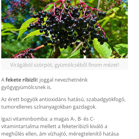
Virágából szörpöt, gyümölcséből finom mézet!
A
fekete ribizli
t joggal nevezhetnénk
gyógygyümölcsnek is.
Az érett bogyók antioxidáns hatású, szabadgyökfogó,
tumorellenes színanyagokban gazdagok.
Igazi vitaminbomba: a magas A-, B- és C-
vitamintartalma mellett a feketeribizli kiváló a
meghűlés ellen, ám vízhajtó, méregtelenítő hatása