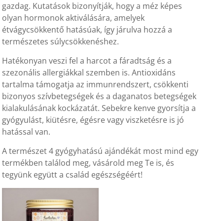
gazdag. Kutatások bizonyítják, hogy a méz képes
olyan hormonok aktiválására, amelyek
étvágycsökkentő hatásúak, így járulva hozzá a
természetes súlycsökkenéshez.
Hatékonyan veszi fel a harcot a fáradtság és a
szezonális allergiákkal szemben is. Antioxidáns
tartalma támogatja az immunrendszert, csökkenti
bizonyos szívbetegségek és a daganatos betegségek
kialakulásának kockázatát. Sebekre kenve gyorsítja a
gyógyulást, kiütésre, égésre vagy viszketésre is jó
hatással van.
A természet 4 gyógyhatású ajándékát most mind egy
termékben találod meg, vásárold meg Te is, és
tegyünk együtt a család egészségéért!