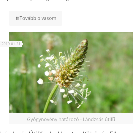
Tovább olvasom
2019-01-21
Gyógynövény határozó - Lándzsás útifű