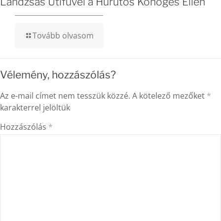
Lándzsás Útifűvel a Hurutos Köhögés Ellen
Tovább olvasom
Vélemény, hozzászólás?
Az e-mail címet nem tesszük közzé.
A kötelező mezőket
*
karakterrel jelöltük
Hozzászólás
*