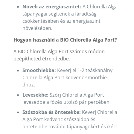
Növeli az energiaszintet:
A Chlorella Alga
tápanyagai segítenek a fáradtság
csökkentésében és az energiaszint
növelésében.
Hogyan használd a BIO Chlorella Alga Port?
A BIO Chlorella Alga Port számos módon
beépítheted étrendedbe:
Smoothiekba:
Keverj el 1-2 teáskanálnyi
Chlorella Alga Port kedvenc smoothie-
dhoz.
Levesekbe:
Szórj Chlorella Alga Port
levesedbe a főzés utolsó pár percében.
Szószokba és öntetekbe:
Keverj Chlorella
Alga Port kedvenc szószaidba és
önteteidbe további tápanyagokért és ízért.