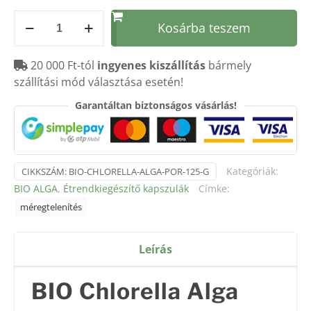
Chlorella
Kosárba teszem
Alga
por
20 000 Ft-tól
ingyenes kiszállítás
bármely
125
szállítási mód választása esetén!
g
mennyiség
Garantáltan biztonságos vásárlás!
Kategóriák:
CIKKSZÁM:
BIO-CHLORELLA-ALGA-POR-125-G
BIO ALGA
,
Étrendkiegészítő kapszulák
Címke:
méregtelenítés
Leírás
BIO Chlorella Alga