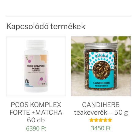
Kapcsolódó termékek
PCOS KOMPLEX
CANDIHERB
FORTE +MATCHA
teakeverék – 50 g
60 db
3450
Ft
6390
Ft
Értékelés:
4.93
/ 5