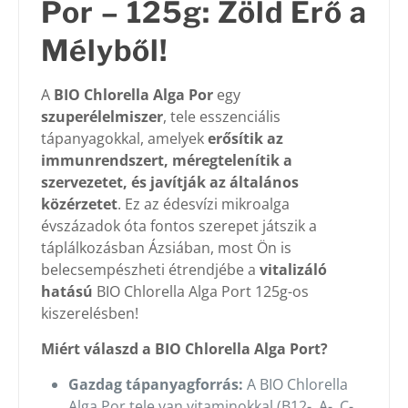
Por – 125g: Zöld Erő a
Mélyből!
A
BIO Chlorella Alga Por
egy
szuperélelmiszer
, tele esszenciális
tápanyagokkal, amelyek
erősítik az
immunrendszert, méregtelenítik a
szervezetet, és javítják az általános
közérzetet
. Ez az édesvízi mikroalga
évszázadok óta fontos szerepet játszik a
táplálkozásban Ázsiában, most Ön is
belecsempészheti étrendjébe a
vitalizáló
hatású
BIO Chlorella Alga Port 125g-os
kiszerelésben!
Miért válaszd a BIO Chlorella Alga Port?
Gazdag tápanyagforrás:
A BIO Chlorella
Alga Por tele van vitaminokkal (B12-, A-, C-,