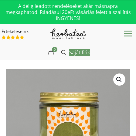
A délig leadott rendeléseket akár másnapra
megkaphatod. Ráadásul 20eFt vásárlás felett a szállítás
INGYENES!
Értékeléseink
0
Saját fiók