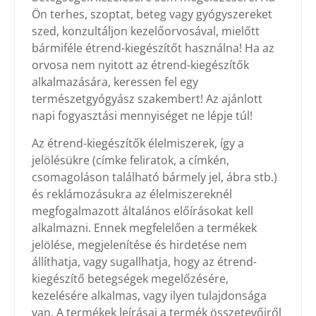
Ön terhes, szoptat, beteg vagy gyógyszereket
szed, konzultáljon kezelőorvosával, mielőtt
bármiféle étrend-kiegészítőt használna! Ha az
orvosa nem nyitott az étrend-kiegészítők
alkalmazására, keressen fel egy
természetgyógyász szakembert! Az ajánlott
napi fogyasztási mennyiséget ne lépje túl!
Az étrend-kiegészítők élelmiszerek, így a
jelölésükre (címke feliratok, a címkén,
csomagoláson található bármely jel, ábra stb.)
és reklámozásukra az élelmiszereknél
megfogalmazott általános előírásokat kell
alkalmazni. Ennek megfelelően a termékek
jelölése, megjelenítése és hirdetése nem
állíthatja, vagy sugallhatja, hogy az étrend-
kiegészítő betegségek megelőzésére,
kezelésére alkalmas, vagy ilyen tulajdonsága
van. A termékek leírásai a termék összetevőiről