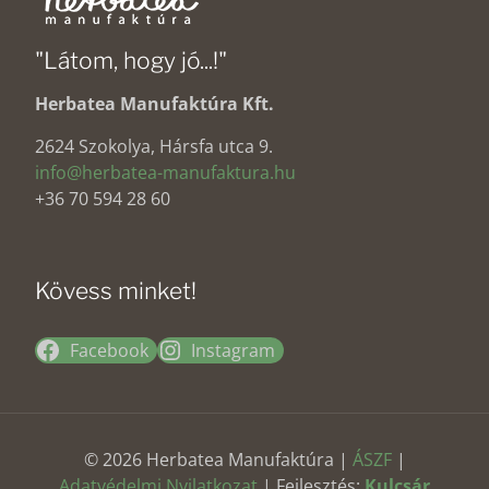
"Látom, hogy jó...!"
Herbatea Manufaktúra Kft.
2624 Szokolya, Hársfa utca 9.
info@herbatea-manufaktura.hu
+36 70 594 28 60
Kövess minket!
Facebook
Instagram
© 2026 Herbatea Manufaktúra |
ÁSZF
|
Adatvédelmi Nyilatkozat
| Fejlesztés:
Kulcsár