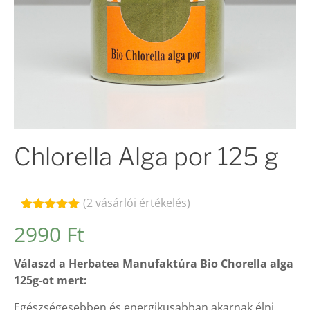
Chlorella Alga por 125 g
(
2
vásárlói értékelés)
Értékelés
2
2990
Ft
5.00
az 5-
ből,
értékelés
Válaszd a Herbatea Manufaktúra Bio Chorella alga
alapján
125g-ot mert:
Egészségesebben és energikusabban akarnak élni.