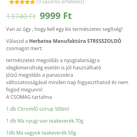
(
3
vásárlói értékelés)
Értékelés
3
Original
Current
9999
Ft
13740
Ft
5.00
az 5-
ből,
price
price
értékelés
Van az úgy , hogy kell egy kis természetes segítség!
alapján
was:
is:
13740 Ft.
9999 Ft.
Válaszd a
Herbatea Manufaktúra STRESSZOLDÓ
csomagot mert:
természetes megoldás a nyugtalanságra
idegkimerültség esetén is jól használható
jóízű megoldás a panaszokra
változatosságával minden nap fogyaszthatod és nem
fogod megunni!
A CSOMAG tartalma
1 db Citromfű szirup 500ml
1 db Ma nyugi van teakeverék 70g
1db Ma vagyok teakeverék 50g