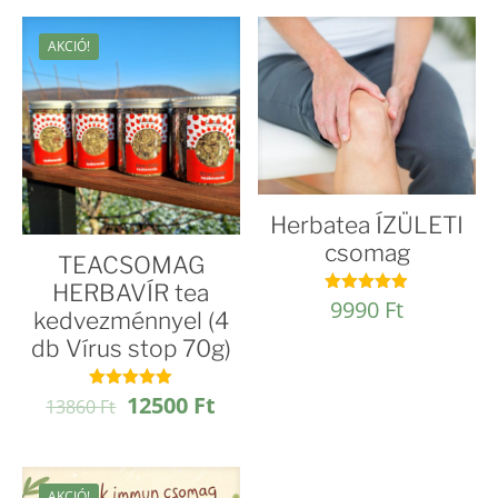
Jókedv
tea
AKCIÓ!
50g)
mennyiség
Herbatea ÍZÜLETI
csomag
TEACSOMAG
HERBAVÍR tea
9990
Ft
Értékelés:
kedvezménnyel (4
4.89
/ 5
db Vírus stop 70g)
Original
Current
12500
Ft
Értékelés:
13860
Ft
5.00
price
price
/ 5
was:
is:
13860 Ft.
12500 Ft.
AKCIÓ!