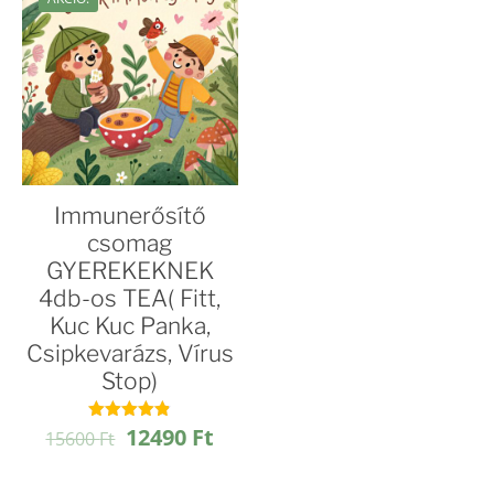
Immunerősítő
csomag
GYEREKEKNEK
4db-os TEA( Fitt,
Kuc Kuc Panka,
Csipkevarázs, Vírus
Stop)
Original
Current
12490
Ft
Értékelés:
15600
Ft
4.81
price
price
/ 5
was:
is: