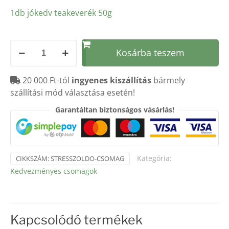
1db jókedv teakeverék 50g
STRESSZOLDÓ
Kosárba teszem
CSOMAG
4db
20 000 Ft-tól
ingyenes kiszállítás
bármely
(
szállítási mód választása esetén!
citromfű
szirup
Garantáltan biztonságos vásárlás!
500ml,
Ma
jól
vagyok
Kategória:
CIKKSZÁM:
STRESSZOLDO-CSOMAG
50g,
Kedvezményes csomagok
Ma
nyugi
van
70g,
Kapcsolódó termékek