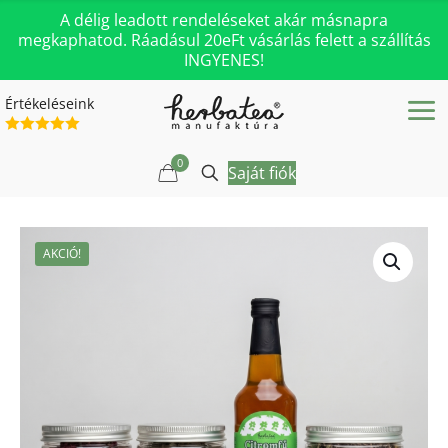
A délig leadott rendeléseket akár másnapra
megkaphatod. Ráadásul 20eFt vásárlás felett a szállítás
INGYENES!
Értékeléseink
0
Saját fiók
AKCIÓ!