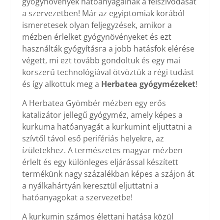
gyógynövények hatóanyagainak a felszívódását
a szervezetben! Már az egyiptomiak korából
ismeretesek olyan feljegyzések, amikor a
mézben érlelket gyógynövényeket és ezt
használták gyógyításra a jobb hatásfok elérése
végett, mi ezt tovább gondoltuk és egy mai
korszerű technológiával ötvöztük a régi tudást
és így alkottuk meg a
Herbatea gyógymézeket
!
A Herbatea Gyömbér mézben egy erős
katalizátor jellegű gyógyméz, amely képes a
kurkuma hatóanyagát a kurkumint eljuttatni a
szívtől távol eső perifériás helyekre, az
ízületekhez. A természetes magyar mézben
érlelt és egy különleges eljárással készített
termékünk nagy százalékban képes a szájon át
a nyálkahártyán keresztül eljuttatni a
hatóanyagokat a szervezetbe!
A kurkumin számos élettani hatása közül