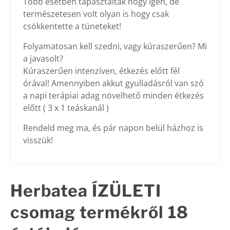
Több esetben tapasztalták hogy igen, de
természetesen volt olyan is hogy csak
csökkentette a tüneteket!
Folyamatosan kell szedni, vagy kúraszerűen? Mi
a javasolt?
Kúraszerűen intenzíven, étkezés előtt fél
órával! Amennyiben akkut gyulladásról van szó
a napi terápiai adag növelhető minden étkezés
előtt ( 3 x 1 teáskanál )
Rendeld meg ma, és pár napon belül házhoz is
visszük!
Herbatea ÍZÜLETI
csomag
termékről 18