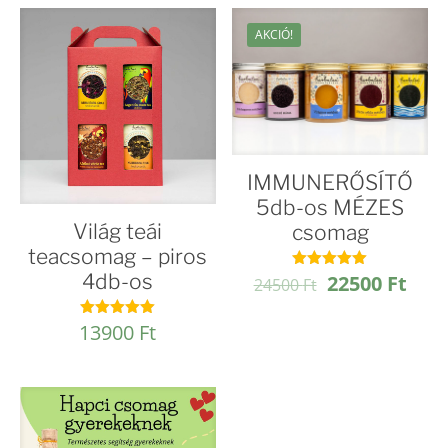
AKCIÓ!
IMMUNERŐSÍTŐ
5db-os MÉZES
Világ teái
csomag
teacsomag – piros
4db-os
Original
Curr
22500
Ft
Értékelés:
24500
Ft
5.00
price
pric
/ 5
was:
is:
13900
Ft
Értékelés:
5.00
24500 Ft.
2250
/ 5