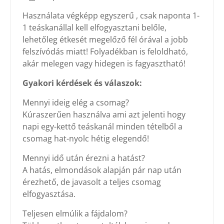
Használata végképp egyszerű , csak naponta 1-
1 teáskanállal kell elfogyasztani belőle,
lehetőleg étkesét megelőző fél órával a jobb
felszívódás miatt! Folyadékban is feloldható,
akár melegen vagy hidegen is fagyasztható!
Gyakori kérdések és válaszok:
Mennyi ideig elég a csomag?
Kúraszerűen használva ami azt jelenti hogy
napi egy-kettő teáskanál minden tételből a
csomag hat-nyolc hétig elegendő!
Mennyi idő után érezni a hatást?
A hatás, elmondások alapján pár nap után
érezhető, de javasolt a teljes csomag
elfogyasztása.
Teljesen elmúlik a fájdalom?