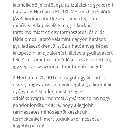
kiemelkedő jelentőségű az ízületekre gyakorolt
hatása. A Herbatea KURKUMA mézben valódi
JÁVAI kurkumából készült ami a legjobb
minőséget képviseli! A magas kurkumin
tartalma miatt ez egy természetes, és erős
fájdalomcsillapító valamint nagyon hatásos
gyulladáscsökkentő is. Ez a hatóanyag képes
kikapcsolni a fájdalomért, illetve a gyulladásért
felelős enzimek termelődését a szervezetben,
így segítve az azonnali tünetmentességet!
A Herbatea ÍZÜLETI csomagot úgy állítottuk
össze, hogy az összetevők segítség a komplex
gyógyulást! Minden mesterséges
adalékanyagtól mentes! A gyártás során nagy
gondot fordítunk arra, hogy a legjobb
természetes minőségből készítsük
termékeinket, mert tudjuk a természet a
legjobb patika!