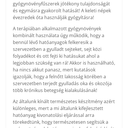
gyógynövényfűszerek jótékony tulajdonságát
és egymásra gyakorolt hatását! A keleti népek
évezredek óta használják gyógyításra!
A terápiában alkalmazott gyógynövények
kombinált használata úgy működik, hogy a
bennül lévő hatóanyagok felkeresik a
szervezetben a gyulladt sejteket, sejt közi
folyadékot és ott fejti ki hatásukat ahol a
legjobban szükség van rá! Akkor is használható,
ha nincs akkut panasz, mert kutatások
igazolják, hogy a felnőtt lakosság körében a
szervezetben terjedt gyulladás oka és okozója
több krónikus betegség kialakulásának!
Az általunk kínált természetes készítmény azért
különleges, mert a mi általunk kifejlesztett
hatóanyag kivonatolási eljárással arra
törekedtünk, hogy természetesen segítsük a