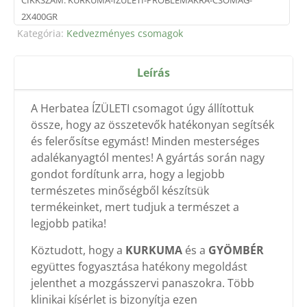
CIKKSZÁM:
KURKUMA-IZULETI-PROBLEMAKRA-CSOMAG-
2X400GR
Kategória:
Kedvezményes csomagok
Leírás
A Herbatea ÍZÜLETI csomagot úgy állítottuk
össze, hogy az összetevők hatékonyan segítsék
és felerősítse egymást! Minden mesterséges
adalékanyagtól mentes! A gyártás során nagy
gondot fordítunk arra, hogy a legjobb
természetes minőségből készítsük
termékeinket, mert tudjuk a természet a
legjobb patika!
Köztudott, hogy a
KURKUMA
és a
GYÖMBÉR
együttes fogyasztása hatékony megoldást
jelenthet a mozgásszervi panaszokra. Több
klinikai kísérlet is bizonyítja ezen