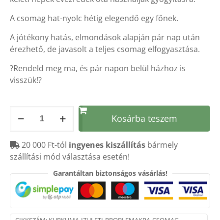
A csomag hat-nyolc hétig elegendő egy főnek.
A jótékony hatás, elmondások alapján pár nap után
érezhető, de javasolt a teljes csomag elfogyasztása.
?Rendeld meg ma, és pár napon belül házhoz is
visszük!?
Herbatea
Kosárba teszem
ÍZÜLETI
csomag
20 000 Ft-tól
ingyenes kiszállítás
bármely
mennyiség
szállítási mód választása esetén!
Garantáltan biztonságos vásárlás!