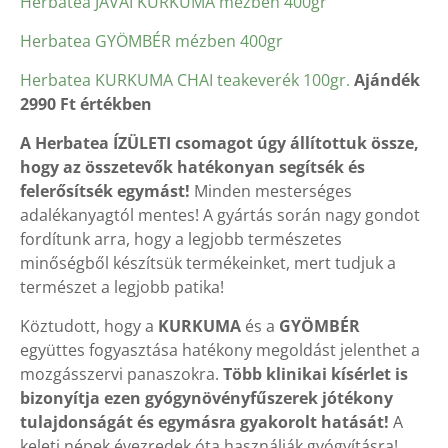
Herbatea JÁVAI KURKUMA mézben 400gr
Herbatea GYÖMBÉR mézben 400gr
Herbatea KURKUMA CHAI teakeverék 100gr.
Ajándék
2990 Ft értékben
A Herbatea ÍZÜLETI csomagot úgy állítottuk össze,
hogy az összetevők hatékonyan segítsék és
felerősítsék egymást!
Minden mesterséges
adalékanyagtól mentes! A gyártás során nagy gondot
fordítunk arra, hogy a legjobb természetes
minőségből készítsük termékeinket, mert tudjuk a
természet a legjobb patika!
Köztudott, hogy a
KURKUMA
és a
GYÖMBÉR
együttes fogyasztása hatékony megoldást jelenthet a
mozgásszervi panaszokra.
Több klinikai kísérlet is
bizonyítja ezen gyógynövényfűszerek jótékony
tulajdonságát és egymásra gyakorolt hatását!
A
keleti népek évezredek óta használják gyógyításra!