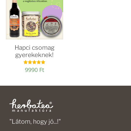
Hapci csomag
gyerekeknek!
9990
Ft
Értékelés:
4.94
/ 5
"Látom, hogy jó...!"