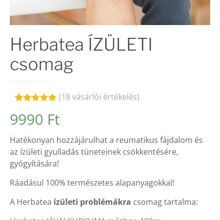
Herbatea ÍZÜLETI
csomag
(
18
vásárlói értékelés)
Értékelés
18
9990
Ft
4.89
az 5-
ből,
értékelés
Hatékonyan hozzájárulhat a reumatikus fájdalom és
alapján
az ízületi gyulladás tüneteinek csökkentésére,
gyógyítására!
Ráadásul 100% természetes alapanyagokkal!
A Herbatea
ízületi problémákra
csomag tartalma: