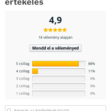
értékelés
4,9
18 vélemény alapján
Mondd el a véleményed
5 csillag
88%
4 csillag
11%
3 csillag
0%
2 csillag
0%
1 csillag
0%