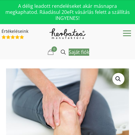
A délig leadott rendeléseket akár másnapra
megkaphatod. Ráadásul 20eFt vásárlás felett a szállítás
INGYENES!
Értékeléseink
0
Saját fiók