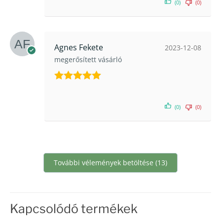
(0)
(0)
Agnes Fekete
2023-12-08
megerősített vásárló
Értékelés:
5
/ 5
(0)
(0)
További vélemények betöltése (13)
Kapcsolódó termékek