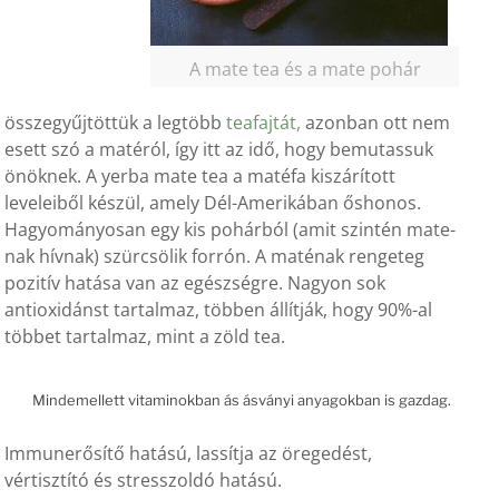
A mate tea és a mate pohár
összegyűjtöttük a legtöbb
teafajtát,
azonban ott nem
esett szó a matéról, így itt az idő, hogy bemutassuk
önöknek. A yerba mate tea a matéfa kiszárított
leveleiből készül, amely Dél-Amerikában őshonos.
Hagyományosan egy kis pohárból (amit szintén mate-
nak hívnak) szürcsölik forrón. A maténak rengeteg
pozitív hatása van az egészségre. Nagyon sok
antioxidánst tartalmaz, többen állítják, hogy 90%-al
többet tartalmaz, mint a zöld tea.
Mindemellett vitaminokban ás ásványi anyagokban is gazdag.
Immunerősítő hatású, lassítja az öregedést,
vértisztító és stresszoldó hatású.