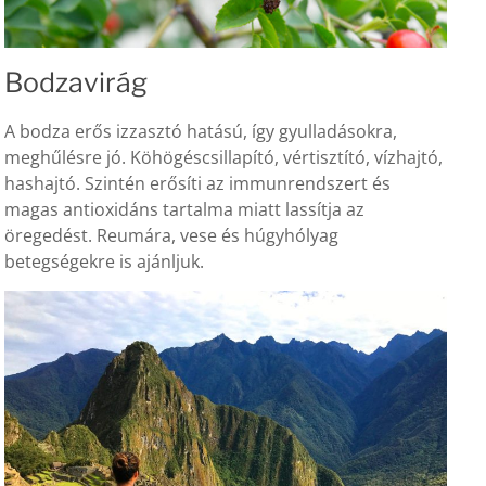
Bodzavirág
A bodza erős izzasztó hatású, így gyulladásokra,
meghűlésre jó. Köhögéscsillapító, vértisztító, vízhajtó,
hashajtó. Szintén erősíti az immunrendszert és
magas antioxidáns tartalma miatt lassítja az
öregedést. Reumára, vese és húgyhólyag
betegségekre is ajánljuk.