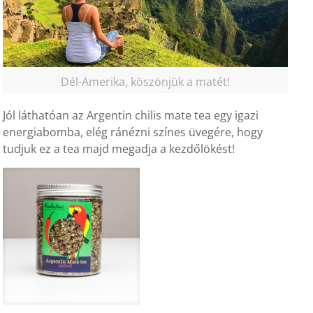
Dél-Amerika, köszönjük a matét!
Jól láthatóan az Argentin chilis mate tea egy igazi
energiabomba, elég ránézni színes üvegére, hogy
tudjuk ez a tea majd megadja a kezdőlökést!