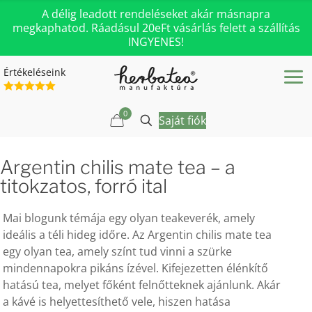
A délig leadott rendeléseket akár másnapra
megkaphatod. Ráadásul 20eFt vásárlás felett a szállítás
INGYENES!
Értékeléseink
0
Saját fiók
Argentin chilis mate tea – a
titokzatos, forró ital
Mai blogunk témája egy olyan teakeverék, amely
ideális a téli hideg időre. Az Argentin chilis mate tea
egy olyan tea, amely színt tud vinni a szürke
mindennapokra pikáns ízével. Kifejezetten élénkítő
hatású tea, melyet főként felnőtteknek ajánlunk. Akár
a kávé is helyettesíthető vele, hiszen hatása