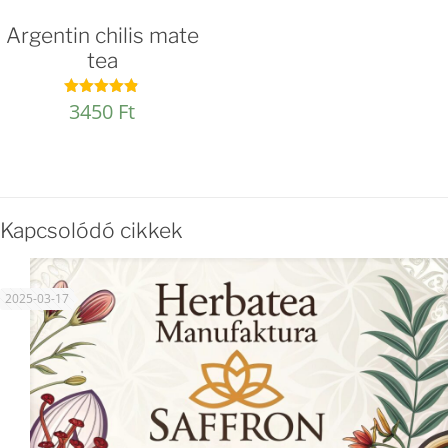
Argentin chilis mate
tea
3450
Ft
Értékelés:
4.80
/ 5
Kapcsolódó cikkek
2025-03-17