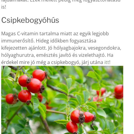
is!
Csipkebogyóhús
Magas C-vitamin tartalma miatt az egyik legjobb
immunerősítő. Hideg időkben fogyasztása
kifejezetten ajánlott. Jó hólyagbajokra, vesegondokra,
hólyaghurutra, emésztés javító és vizelethajtó. Ha
érdekel mire jó még a csipkebogyó, járj utána
itt
!