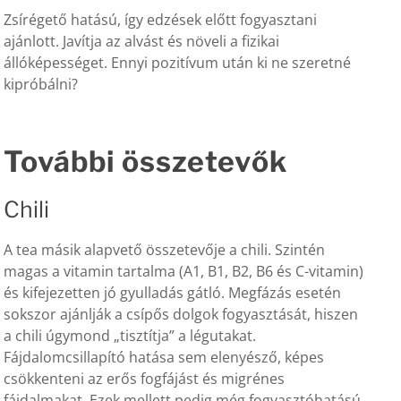
Zsírégető hatású, így edzések előtt fogyasztani
ajánlott. Javítja az alvást és növeli a fizikai
állóképességet. Ennyi pozitívum után ki ne szeretné
kipróbálni?
További összetevők
Chili
A tea másik alapvető összetevője a chili. Szintén
magas a vitamin tartalma (A1, B1, B2, B6 és C-vitamin)
és kifejezetten jó gyulladás gátló. Megfázás esetén
sokszor ajánlják a csípős dolgok fogyasztását, hiszen
a chili úgymond „tisztítja” a légutakat.
Fájdalomcsillapító hatása sem elenyésző, képes
csökkenteni az erős fogfájást és migrénes
fájdalmakat. Ezek mellett pedig még fogyasztóhatású