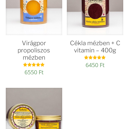
Virágpor
Cékla mézben + C
propoliszos
vitamin – 400g
mézben
6450
Ft
Értékelés:
4.98
6550
Ft
Értékelés:
/ 5
5.00
/ 5