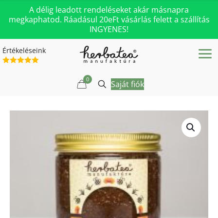
A délig leadott rendeléseket akár másnapra
megkaphatod. Ráadásul 20eFt vásárlás felett a szállítás
INGYENES!
Értékeléseink
0
Saját fiók