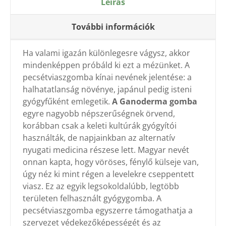
Leírás
További információk
Ha valami igazán különlegesre vágysz, akkor
mindenképpen próbáld ki ezt a mézünket. A
pecsétviaszgomba kínai nevének jelentése: a
halhatatlanság növénye, japánul pedig isteni
gyógyfűként emlegetik.
A Ganoderma gomba
egyre nagyobb népszerűségnek örvend,
korábban csak a keleti kultúrák gyógyítói
használták, de napjainkban az alternatív
nyugati medicina részese lett. Magyar nevét
onnan kapta, hogy vöröses, fénylő külseje van,
úgy néz ki mint régen a levelekre cseppentett
viasz. Ez az egyik legsokoldalúbb, legtöbb
területen felhasznált gyógygomba. A
pecsétviaszgomba egyszerre támogathatja a
szervezet védekezőképességét és az