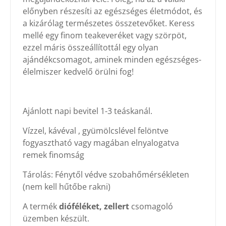
előnyben részesíti az egészséges életmódot, és
a kizárólag természetes összetevőket. Keress
mellé egy finom teakeveréket vagy szörpöt,
ezzel máris összeállítottál egy olyan
ajándékcsomagot, aminek minden egészséges-
élelmiszer kedvelő örülni fog!
Ajánlott napi bevitel 1-3 teáskanál.
Vízzel, kávéval , gyümölcslével felöntve
fogyasztható vagy magában elnyalogatva
remek finomság
Tárolás: Fénytől védve szobahőmérsékleten
(nem kell hűtőbe rakni)
A termék
dióféléket, zellert
csomagoló
üzemben készült.