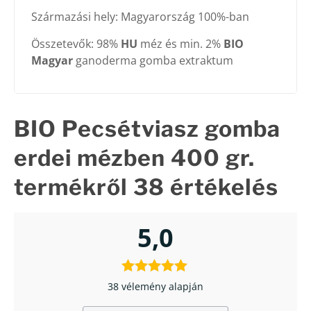
Származási hely: Magyarország 100%-ban
Összetevők: 98%
HU
méz és min. 2%
BIO
Magyar
ganoderma gomba extraktum
BIO Pecsétviasz gomba
erdei mézben 400 gr.
termékről 38 értékelés
5,0
38 vélemény alapján