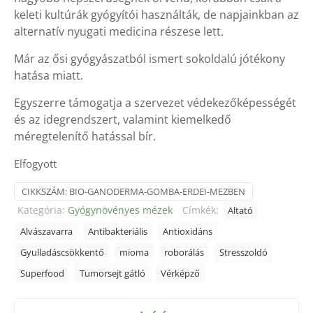
keleti kultúrák gyógyítói használták, de napjainkban az
alternatív nyugati medicina részese lett.
Már az ősi gyógyászatból ismert sokoldalú jótékony
hatása miatt.
Egyszerre támogatja a szervezet védekezőképességét
és az idegrendszert, valamint kiemelkedő
méregtelenítő hatással bír.
Elfogyott
CIKKSZÁM:
BIO-GANODERMA-GOMBA-ERDEI-MEZBEN
Kategória:
Gyógynövényes mézek
Címkék:
Altató
Alvászavarra
Antibakteriális
Antioxidáns
Gyulladáscsökkentő
mioma
roborálás
Stresszoldó
Superfood
Tumorsejt gátló
Vérképző