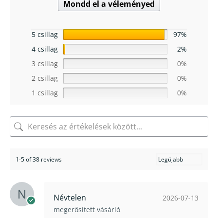
Mondd el a véleményed
5 csillag
97%
4 csillag
2%
3 csillag
0%
2 csillag
0%
1 csillag
0%
1-5 of 38 reviews
Névtelen
2026-07-13
megerősített vásárló