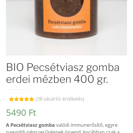
BIO Pecsétviasz gomba
erdei mézben 400 gr.
(
38
vásárlói értékelés)
Értékelés
38
5490
Ft
4.97
az 5-
ből,
értékelés
A Pecsétviasz gomba
valódi immunerősítő, egyre
alapján
nagyobb népszerűségnek örvend, korábban csak a