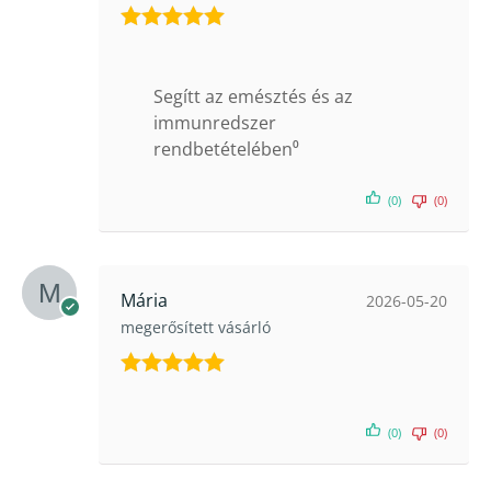
Értékelés:
5
/ 5
Segítt az emésztés és az
immunredszer
rendbetételében⁰
(0)
(0)
Mária
2026-05-20
megerősített vásárló
Értékelés:
5
/ 5
(0)
(0)