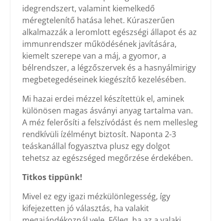
idegrendszert, valamint kiemelkedő
méregtelenítő hatása lehet. Kúraszerűen
alkalmazzák a leromlott egészségi állapot és az
immunrendszer működésének javítására,
kiemelt szerepe van a máj, a gyomor, a
bélrendszer, a légzőszervek és a hasnyálmirigy
megbetegedéseinek kiegészítő kezelésében.
Mi hazai erdei mézzel készítettük el, aminek
különösen magas ásványi anyag tartalma van.
A méz felerősíti a felszívódást és nem mellesleg
rendkívüli ízélményt biztosít. Naponta 2-3
teáskanállal fogyasztva plusz egy dolgot
tehetsz az egészséged megőrzése érdekében.
Titkos tippünk!
Mivel ez egy igazi mézkülönlegesség, így
kifejezetten jó választás, ha valakit
megajándékoznál vele. Főleg, ha az a valaki