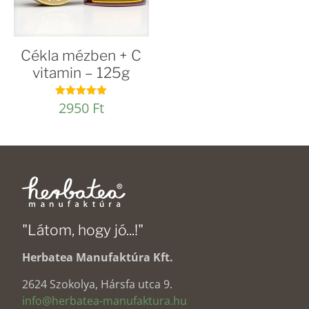
Cékla mézben + C
vitamin – 125g
2950
Ft
Értékelés:
5.00
/ 5
"Látom, hogy jó...!"
Herbatea Manufaktúra Kft.
2624 Szokolya, Hársfa utca 9.
info@herbatea-manufaktura.hu