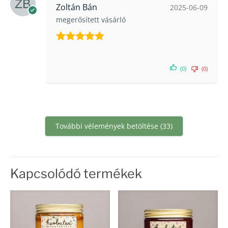
Zoltán Bán
2025-06-09
megerősített vásárló
Értékelés:
5
/ 5
(0)
(0)
További vélemények betöltése (33)
Kapcsolódó termékek