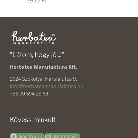
3950
Ft
5.00
/ 5
"Látom, hogy jó...!"
Herbatea Manufaktúra Kft.
2624 Szokolya, Hársfa utca 9.
info@herbatea-manufaktura.hu
+36 70 594 28 60
Kövess minket!
Facebook
Instagram