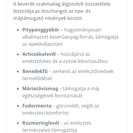
A keverék szakmailag átgondolt összetétele
biztosítja az összhangot az epe- és
májtámogató növények között:
Pitypanggyökér
– hagyományosan
alkalmazott keserűanyag-forrás, támogatja
az epeelválasztást
Articsókalevél
– hozzájárul az
emésztéshez és a zsírok lebontásához
Benedekfű
– serkenti az emésztőnedvek
termelődését
Máriatövismag
– támogatja a máj
egészségének fenntartását
Fodormenta
– görcsoldó, segíti az
emésztési komfortot
Rozmaringlevél
– az emésztés
természetes támogatója