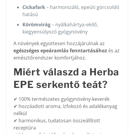
Cickafark
– harmonizáló, epeúti görcsoldó
hatású
Körömvirág
– nyálkahártya-védő,
kiegyensúlyozó gyógynövény
A növények együttesen hozzájárulnak az
egészséges epeáramlás fenntartásához
és az
emésztőrendszer komfortjához.
Miért válaszd a Herba
EPE serkentő teát?
✔ 100% természetes gyógynövény-keverék
✔ hozzáadott aroma, ízfokozó és adalékanyag
nélkül
✔ harmonikus, tudatosan összeállított
receptúra