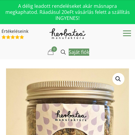
A délig leadott rendeléseket akár másnapra
megkaphatod. Ráadásul 20eFt vásárlás felett a szállítás
INGYENES!
Értékeléseink
0
Saját fiók