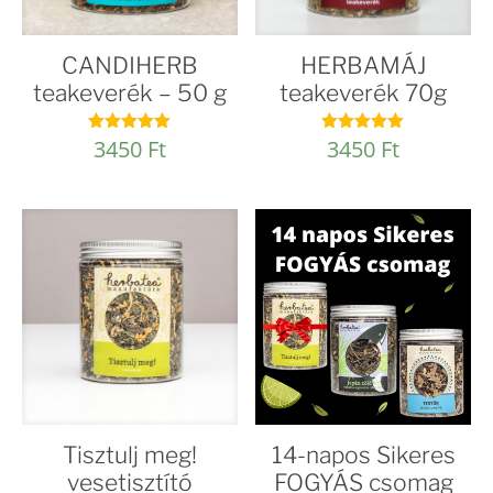
CANDIHERB
HERBAMÁJ
teakeverék – 50 g
teakeverék 70g
3450
Ft
3450
Ft
Értékelés:
Értékelés:
4.93
4.92
/ 5
/ 5
Tisztulj meg!
14-napos Sikeres
vesetisztító
FOGYÁS csomag