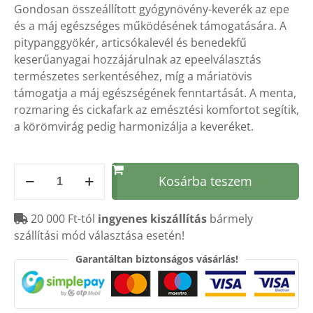
Gondosan összeállított gyógynövény-keverék az epe
és a máj egészséges működésének támogatására. A
pitypanggyökér, articsókalevél és benedekfű
keserűanyagai hozzájárulnak az epeelválasztás
természetes serkentéséhez, míg a máriatövis
támogatja a máj egészségének fenntartását. A menta,
rozmaring és cickafark az emésztési komfortot segítik,
a körömvirág pedig harmonizálja a keveréket.
Herba
Kosárba teszem
EPEserkentő
teakeverék
20 000 Ft-tól
ingyenes kiszállítás
bármely
70
szállítási mód választása esetén!
g
mennyiség
Garantáltan biztonságos vásárlás!