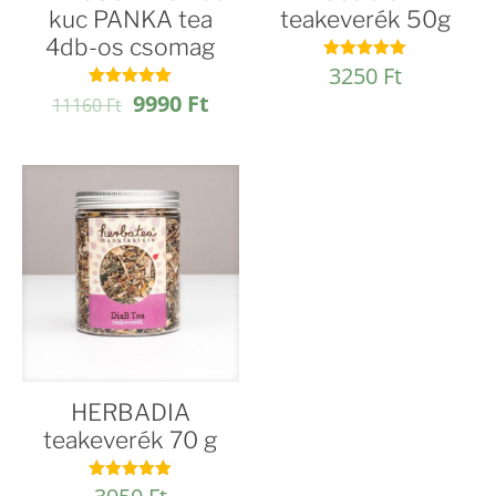
kuc PANKA tea
teakeverék 50g
4db-os csomag
3250
Ft
Értékelés:
4.91
Original
Current
9990
Ft
Értékelés:
11160
Ft
/ 5
4.97
price
price
/ 5
was:
is:
11160 Ft.
9990 Ft.
HERBADIA
teakeverék 70 g
Értékelés: