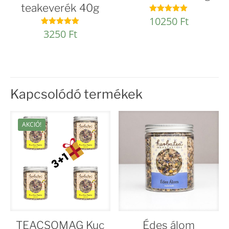
teakeverék 40g
10250
Ft
Értékelés:
4.93
3250
Ft
Értékelés:
/ 5
4.95
/ 5
Kapcsolódó termékek
AKCIÓ!
TEACSOMAG Kuc
Édes álom