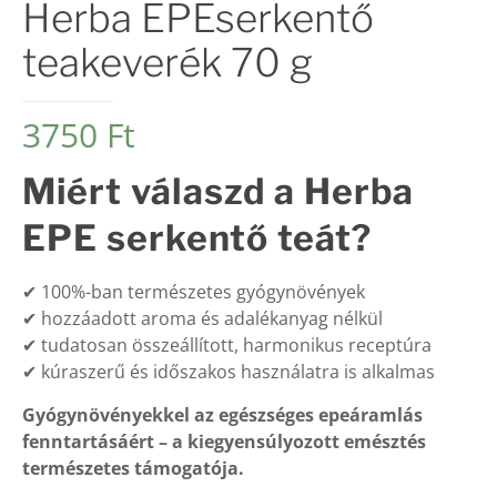
Herba EPEserkentő
teakeverék 70 g
3750
Ft
Miért válaszd a Herba
EPE serkentő teát?
✔ 100%-ban természetes gyógynövények
✔ hozzáadott aroma és adalékanyag nélkül
✔ tudatosan összeállított, harmonikus receptúra
✔ kúraszerű és időszakos használatra is alkalmas
Gyógynövényekkel az egészséges epeáramlás
fenntartásáért – a kiegyensúlyozott emésztés
természetes támogatója.