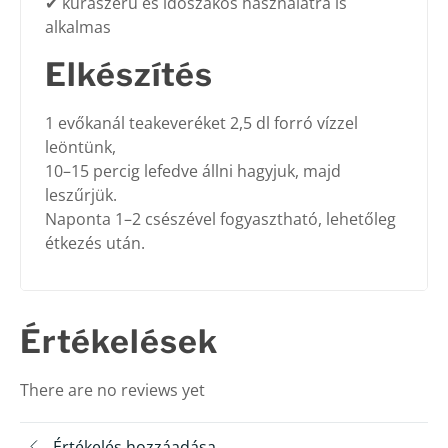
✔ kúraszerű és időszakos használatra is
alkalmas
Elkészítés
1 evőkanál teakeveréket 2,5 dl forró vízzel
leöntünk,
10–15 percig lefedve állni hagyjuk, majd
leszűrjük.
Naponta 1–2 csészével fogyasztható, lehetőleg
étkezés után.
Értékelések
There are no reviews yet
Értékelés hozzáadása