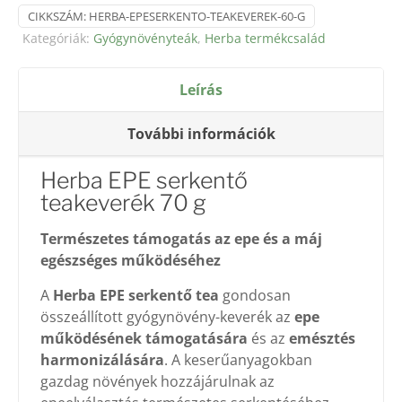
CIKKSZÁM:
HERBA-EPESERKENTO-TEAKEVEREK-60-G
Kategóriák:
Gyógynövényteák
,
Herba termékcsalád
Leírás
További információk
Herba EPE serkentő
teakeverék 70 g
Természetes támogatás az epe és a máj
egészséges működéséhez
A
Herba EPE serkentő tea
gondosan
összeállított gyógynövény-keverék az
epe
működésének támogatására
és az
emésztés
harmonizálására
. A keserűanyagokban
gazdag növények hozzájárulnak az