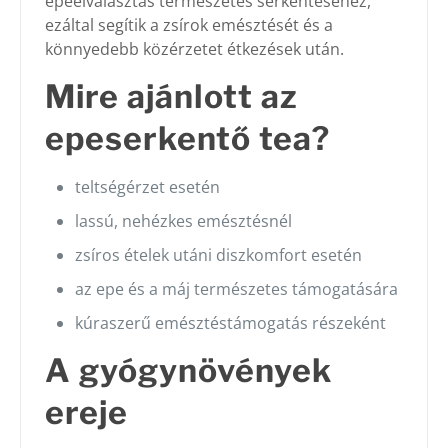
epeelválasztás természetes serkentéséhez,
ezáltal segítik a zsírok emésztését és a
könnyedebb közérzetet étkezések után.
Mire ajánlott az
epeserkentő tea?
teltségérzet esetén
lassú, nehézkes emésztésnél
zsíros ételek utáni diszkomfort esetén
az epe és a máj természetes támogatására
kúraszerű emésztéstámogatás részeként
A gyógynövények
ereje