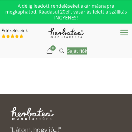
A délig leadott rendeléseket akár másnapra
megkaphatod. Ráadásul 20eFt vásárlás felett a szállítás
INGYENES!
Értékeléseink
0
Saját fiók
"Látom, hogy jó...!"