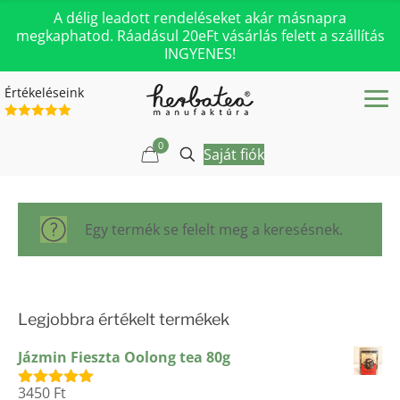
A délig leadott rendeléseket akár másnapra
megkaphatod. Ráadásul 20eFt vásárlás felett a szállítás
INGYENES!
Értékeléseink
0
Saját fiók
Egy termék se felelt meg a keresésnek.
Legjobbra értékelt termékek
Jázmin Fieszta Oolong tea 80g
3450
Ft
Értékelés: