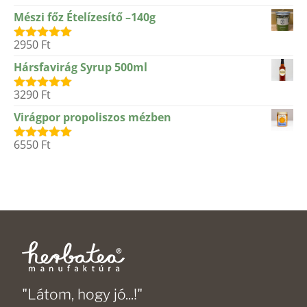
5.00
/ 5
Mészi főz Ételízesítő –140g
2950
Ft
Értékelés:
5.00
/ 5
Hársfavirág Syrup 500ml
3290
Ft
Értékelés:
5.00
/ 5
Virágpor propoliszos mézben
6550
Ft
Értékelés:
5.00
/ 5
"Látom, hogy jó...!"