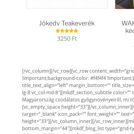
Jókedv Teakeverék
WAK
ke
3250
Ft
Értékelés:
5.00
/ 5
[/vc_column][/vc_row][vc_row content_width=”gr
!important;background-color: #f4f4f4 !important;}”
title_text_align=”left” margin_bottom=”” title_siz
lg-8 vc_col-md-8″][mkdf_section_subtitle color=”” 
Magyarország csodálatos gyógynövényeiről, mi tör
[vc_empty_space height=”33″][/vc_column_inner][v
target=”_blank” icon_pack=”” font_weight=”” tex
height=”33″][/vc_column_inner][/vc_row_inner][m
bottom_margin=”44″][mkdf_blog_list type=”grid-