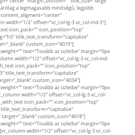
lign=”center” margin_bottom=”” title_size=”large”
kizárólag a legmagasabb minőségű, legjobb
 content_aligment=”center”
width=”1/2″ offset=”vc_col-lg-3 vc_col-md-3″]
xt icon_pack=”” icon_position=”top”
=”h3″ title_text_transform=”capitalize”
get=”_blank” custom_icon=”4019″]
_weight=”” text=”Tovább az üzletbe” margin=”0px
lumn width=”1/2″ offset=”vc_col-lg-3 vc_col-md-
_text icon_pack=”” icon_position=”top”
″ title_text_transform=”capitalize”
target=”_blank” custom_icon=”4034″]
_weight=”” text=”Tovább az üzletbe” margin=”0px
column width=”1/2″ offset=”vc_col-lg-3 vc_col-
with_text icon_pack=”” icon_position=”top”
itle_text_transform=”capitalize”
 target=”_blank” custom_icon=”4018″]
_weight=”” text=”Tovább az üzletbe” margin=”0px
c_column width=”1/2″ offset=”vc_col-lg-3 vc_col-