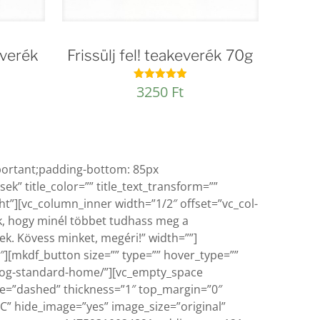
everék
Frissülj fel! teakeverék 70g
3250
Ft
Értékelés:
4.92
/ 5
portant;padding-bottom: 85px
ek” title_color=”” title_text_transform=””
ght”][vc_column_inner width=”1/2″ offset=”vc_col-
ünk, hogy minél többet tudhass meg a
k. Kövess minket, megéri!” width=””]
″][mkdf_button size=”” type=”” hover_type=””
/blog-standard-home/”][vc_empty_space
le=”dashed” thickness=”1″ top_margin=”0″
” hide_image=”yes” image_size=”original”