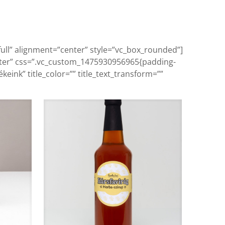
ull” alignment=”center” style=”vc_box_rounded”]
nter” css=”.vc_custom_1475930956965{padding-
eink” title_color=”” title_text_transform=””