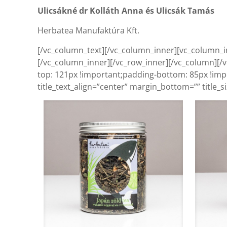
Ulicsákné dr Kolláth Anna és Ulicsák Tamás
Herbatea Manufaktúra Kft.
[/vc_column_text][/vc_column_inner][vc_column_i
[/vc_column_inner][/vc_row_inner][/vc_column][
top: 121px !important;padding-bottom: 85px !impor
title_text_align=”center” margin_bottom=”” title_si