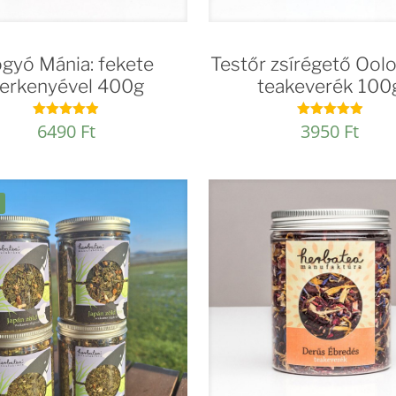
gyó Mánia: fekete
Testőr zsírégető Ool
erkenyével 400g
teakeverék 100
6490
Ft
3950
Ft
Értékelés:
Értékelés:
4.92
4.92
/ 5
/ 5