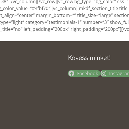
”138″][/vc_column][/vc_row][vc_row bg_type=”bg_color” cs
_color_value=”#4fbf70″][vc_column][mkdf_section_title tit
_text_align=”center” margin_bottom=”” title_size=”large” sectio
t_type=”light” category=”testimonials-1″ number=”3″ show_f
title=”no” left_padding=”200px” right_padding=”200px”][/v
Kövess minket!
Facebook
Instagra