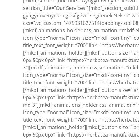
[mkdf_section_title title=”Gyógynövényből készült 
section_title=”Our Services”][mkdf_section_subti
gyógynövények segítségével segítenek Neked” wid
css=”.vc_custom_1475931627514{padding-top: 68px
[mkdf_animations_holder css_animation=”mkdf-el
icon_type=”normal” icon_size=”mkdf-icon-tiny” ico
title_text_font_weight=”700″ link=”https://herb
[/mkdf_animations_holder][mkdf_button size=”larg
0px 50px 0px” link=”https://herbatea-manufaktur
3″][mkdf_animations_holder css_animation=”mkdf-
icon_type=”normal” icon_size=”mkdf-icon-tiny” ico
title_text_font_weight=”700″ link=”https://herba
[/mkdf_animations_holder][mkdf_button size=”larg
0px 50px 0px” link=”https://herbatea-manufaktura
md-3″][mkdf_animations_holder css_animation=”m
icon_type=”normal” icon_size=”mkdf-icon-tiny” ico
title_text_font_weight=”700″ link=”https://herb
[/mkdf_animations_holder][mkdf_button size=”larg
0px 50px 0px” link=”https://herbatea-manufaktur