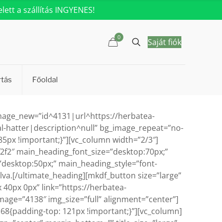
ett a szállítás INGYENES!
0
Saját fiók
rtás
Főoldal
image_new=”id^4131|url^https://herbatea-
al-hatter|description^null” bg_image_repeat=”no-
5px !important;}”][vc_column width=”2/3″]
f2f2″ main_heading_font_size=”desktop:70px;”
”desktop:50px;” main_heading_style=”font-
va.[/ultimate_heading][mkdf_button size=”large”
 40px 0px” link=”https://herbatea-
age=”4138″ img_size=”full” alignment=”center”]
68{padding-top: 121px !important;}”][vc_column]