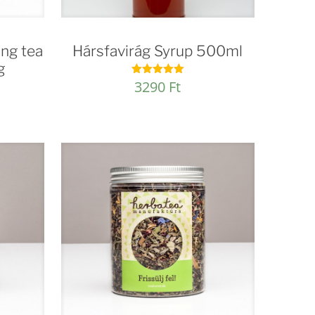
ong tea
Hársfavirág Syrup 500ml
g
3290
Ft
Értékelés:
5.00
/ 5