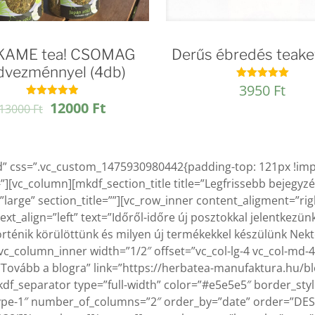
AME tea! CSOMAG
Derűs ébredés teak
dvezménnyel (4db)
3950
Ft
Értékelés:
5.00
Original
Current
12000
Ft
Értékelés:
13000
Ft
/ 5
4.93
price
price
/ 5
was:
is:
13000 Ft.
12000 Ft.
id” css=”.vc_custom_1475930980442{padding-top: 121px !im
][vc_column][mkdf_section_title title=”Legfrissebb bejegyzés
e=”large” section_title=””][vc_row_inner content_aligment=”ri
text_align=”left” text=”Időről-időre új posztokkal jelentkez
ténik körülöttünk és milyen új termékekkel készülünk Nekte
c_column_inner width=”1/2″ offset=”vc_col-lg-4 vc_col-md-4
t=”Tovább a blogra” link=”https://herbatea-manufaktura.hu
kdf_separator type=”full-width” color=”#e5e5e5″ border_sty
type-1″ number_of_columns=”2″ order_by=”date” order=”DESC