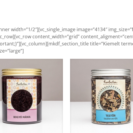
nner width=”1/2″][vc_single_image image=”4134″ img_size=”f
/vc_row][vc_row content_width=”grid” content_aligment=”ce
tant;}”][vc_column][mkdf_section_title title=”Kiemelt termék
ze=”large”]