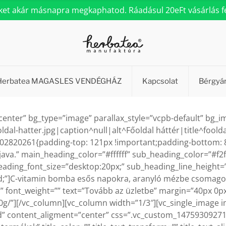
eket akár másnapra megkaphatod. Ráadásul 20eFt vásárlás fel
Herbatea MAGASLES VENDÉGHÁZ
Kapcsolat
Bérgyá
center” bg_type=”image” parallax_style=”vcpb-default” bg_
al-hatter.jpg|caption^null|alt^Főoldal háttér|title^foold
502820261{padding-top: 121px !important;padding-bottom: 8
ava.” main_heading_color=”#ffffff” sub_heading_color=”#f2
ading_font_size=”desktop:20px;” sub_heading_line_height=
ld;”]C-vitamin bomba esős napokra, aranyló mézbe csomagol
”” font_weight=”” text=”Tovább az üzletbe” margin=”40px 0px
”][/vc_column][vc_column width=”1/3″][vc_single_image im
d” content_aligment=”center” css=”.vc_custom_14759309271