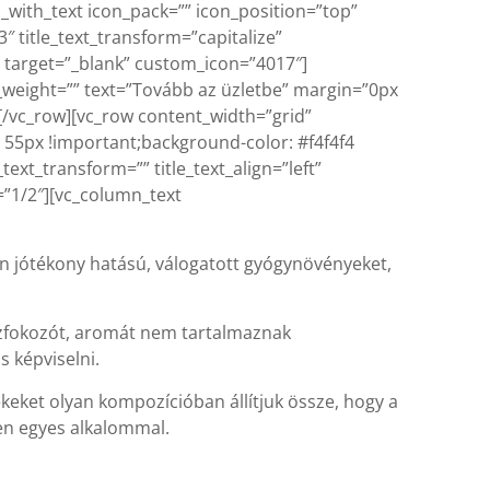
with_text icon_pack=”” icon_position=”top”
″ title_text_transform=”capitalize”
 target=”_blank” custom_icon=”4017″]
_weight=”” text=”Tovább az üzletbe” margin=”0px
[/vc_row][vc_row content_width=”grid”
55px !important;background-color: #f4f4f4
text_transform=”” title_text_align=”left”
=”1/2″][vc_column_text
 jótékony hatású, válogatott gyógynövényeket,
 ízfokozót, aromát nem tartalmaznak
 képviselni.
keket olyan kompozícióban állítjuk össze, hogy a
en egyes alkalommal.