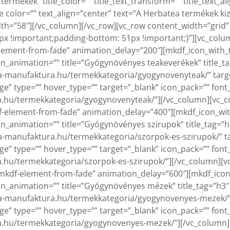
termékek” title_color=”” title_text_transform=”” title_text_a
tle color=”” text_align=”center” text=”A Herbatea termékek 
th=”58″][/vc_column][/vc_row][vc_row content_width=”grid”
 !important;padding-bottom: 51px !important;}”][vc_column 
ement-from-fade” animation_delay=”200″][mkdf_icon_with_te
n_animation=”” title=”Gyógynövényes teakeverékek” title_tag
atea-manufaktura.hu/termekkategoria/gyogynovenyteak/” tar
e” type=”” hover_type=”” target=”_blank” icon_pack=”” font
a.hu/termekkategoria/gyogynovenyteak/”][/vc_column][vc_co
element-from-fade” animation_delay=”400″][mkdf_icon_with
n_animation=”” title=”Gyógynövényes szirupok” title_tag=”h3
tea-manufaktura.hu/termekkategoria/szorpok-es-szirupok/” 
e” type=”” hover_type=”” target=”_blank” icon_pack=”” font
.hu/termekkategoria/szorpok-es-szirupok/”][/vc_column][vc_
kdf-element-from-fade” animation_delay=”600″][mkdf_icon_
n_animation=”” title=”Gyógynövényes mézek” title_tag=”h3″ t
atea-manufaktura.hu/termekkategoria/gyogynovenyes-mezek/”
e” type=”” hover_type=”” target=”_blank” icon_pack=”” font
a.hu/termekkategoria/gyogynovenyes-mezek/”][/vc_column][v