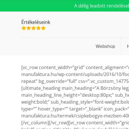
A délig leadott rendelés
Értékeléseink
Webshop
[vc_row content_width=”grid” content_aligment=”
manufaktura.hu/wp-content/uploads/2016/10/foold
repeat” bg_override=”full” css=”.vc_custom_1477
[ultimate_heading main_heading=”A Börzsöny legj
main_heading_line_height=”desktop:80px;” sub_he
weight:bold;” sub_heading_style=”font-weight:bo
type=”” hover_type=”” target=”_blank” icon_pack=
manufaktura.hu/termek/csipkebogyo-mezben-400g/
[/vc_column][/vc_row][vc_row content_width=”gri