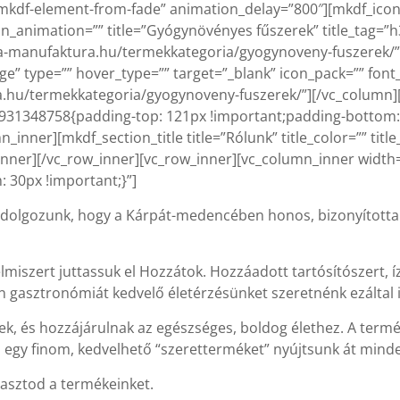
kdf-element-from-fade” animation_delay=”800″][mkdf_icon_
n_animation=”” title=”Gyógynövényes fűszerek” title_tag=”h3
atea-manufaktura.hu/termekkategoria/gyogynoveny-fuszerek/”
e” type=”” hover_type=”” target=”_blank” icon_pack=”” font
a.hu/termekkategoria/gyogynoveny-fuszerek/”][/vc_column]
931348758{padding-top: 121px !important;padding-bottom: 
nner][mkdf_section_title title=”Rólunk” title_color=”” title_
inner][/vc_row_inner][vc_row_inner][vc_column_inner width
30px !important;}”]
dolgozunk, hogy a Kárpát-medencében honos, bizonyítottan
lmiszert juttassuk el Hozzátok. Hozzáadott tartósítószert,
 gasztronómiát kedvelő életérzésünket szeretnénk ezáltal is
ek, és hozzájárulnak az egészséges, boldog élethez. A termé
 egy finom, kedvelhető “szeretterméket” nyújtsunk át mind
yasztod a termékeinket.