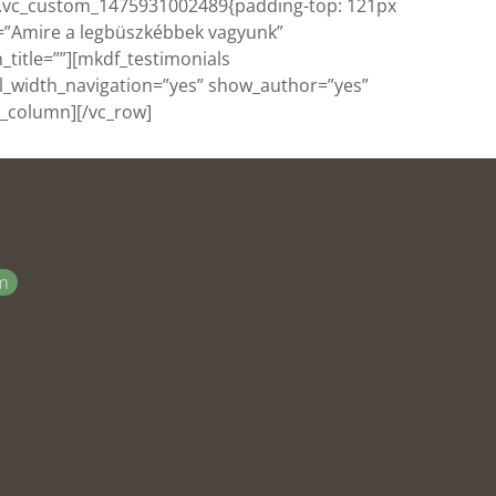
s=”.vc_custom_1475931002489{padding-top: 121px
le=”Amire a legbüszkébbek vagyunk”
n_title=””][mkdf_testimonials
ull_width_navigation=”yes” show_author=”yes”
c_column][/vc_row]
m