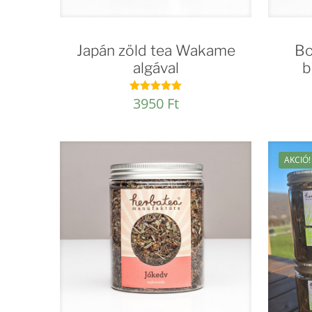
Japán zöld tea Wakame
Bo
algával
b
3950
Ft
Értékelés:
4.94
/ 5
AKCIÓ!