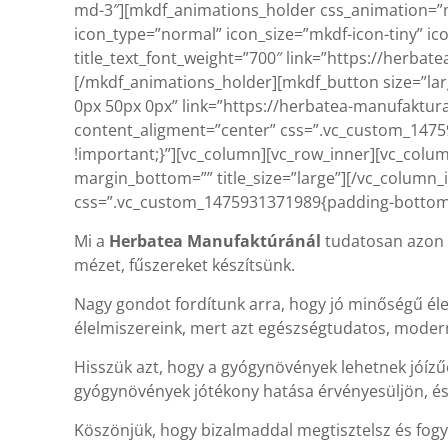
md-3″][mkdf_animations_holder css_animation=”m
icon_type=”normal” icon_size=”mkdf-icon-tiny” ico
title_text_font_weight=”700″ link=”https://herb
[/mkdf_animations_holder][mkdf_button size=”larg
0px 50px 0px” link=”https://herbatea-manufaktur
content_aligment=”center” css=”.vc_custom_1475
!important;}”][vc_column][vc_row_inner][vc_column_i
margin_bottom=”” title_size=”large”][/vc_column_
css=”.vc_custom_1475931371989{padding-bottom: 
Mi a
Herbatea Manufaktúránál
tudatosan azon 
mézet, fűszereket készítsünk.
Nagy gondot fordítunk arra, hogy jó minőségű éle
élelmiszereink, mert azt egészségtudatos, modern
Hisszük azt, hogy a gyógynövények lehetnek jóízű
gyógynövények jótékony hatása érvényesüljön, és
Köszönjük, hogy bizalmaddal megtisztelsz és fog