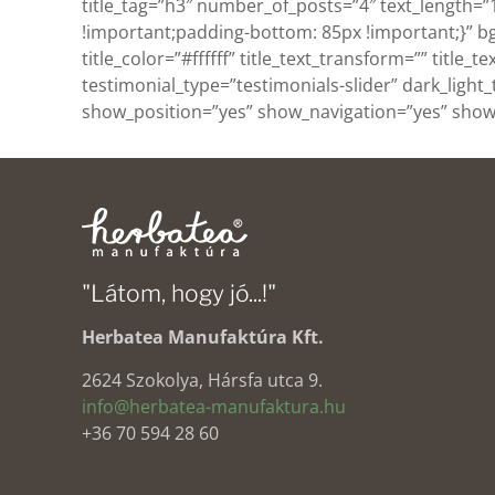
title_tag=”h3″ number_of_posts=”4″ text_length=
!important;padding-bottom: 85px !important;}” bg
title_color=”#ffffff” title_text_transform=”” title
testimonial_type=”testimonials-slider” dark_ligh
show_position=”yes” show_navigation=”yes” show_
"Látom, hogy jó...!"
Herbatea Manufaktúra Kft.
2624 Szokolya, Hársfa utca 9.
info@herbatea-manufaktura.hu
+36 70 594 28 60