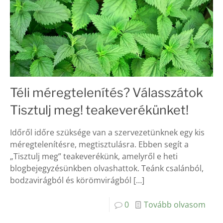
Téli méregtelenítés? Válasszátok
Tisztulj meg! teakeverékünket!
Időről időre szüksége van a szervezetünknek egy kis
méregtelenítésre, megtisztulásra. Ebben segít a
„Tisztulj meg” teakeverékünk, amelyről e heti
blogbejegyzésünkben olvashattok. Teánk csalánból,
bodzavirágból és körömvirágból
[…]
0
Tovább olvasom