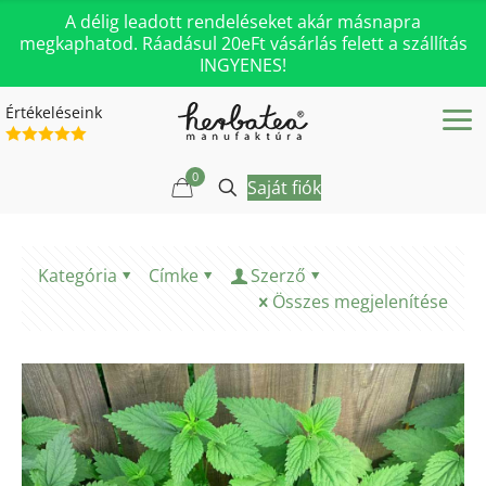
A délig leadott rendeléseket akár másnapra
megkaphatod. Ráadásul 20eFt vásárlás felett a szállítás
INGYENES!
Értékeléseink
0
Saját fiók
Kategória
Címke
Szerző
Összes megjelenítése