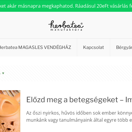
eket akár másnapra megkaphatod. Ráadásul 20eFt vásárlás fel
Herbatea MAGASLES VENDÉGHÁZ
Kapcsolat
Bérgyá
ő
Előzd meg a betegségeket – 
Az őszi nyirkos, hűvös időben sok ember könny
munkánk vagy tanulmányaink által egyre több em