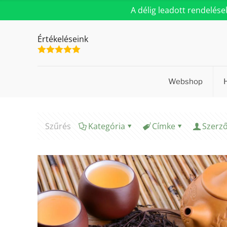
A délig leadott rendelés
Értékeléseink
Webshop
Szűrés
Kategória
Címke
Szerz