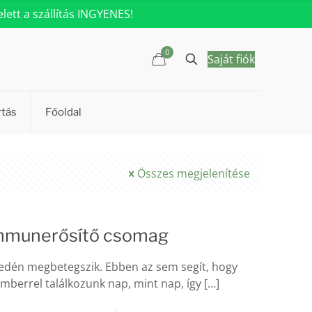
ett a szállítás INGYENES!
0
Saját fiók
rtás
Főoldal
Összes megjelenítése
Immunerősítő csomag
edén megbetegszik. Ebben az sem segít, hogy
berrel találkozunk nap, mint nap, így
[…]