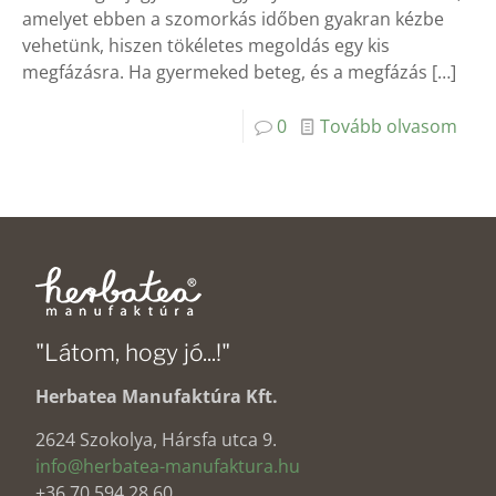
amelyet ebben a szomorkás időben gyakran kézbe
vehetünk, hiszen tökéletes megoldás egy kis
megfázásra. Ha gyermeked beteg, és a megfázás
[…]
0
Tovább olvasom
"Látom, hogy jó...!"
Herbatea Manufaktúra Kft.
2624 Szokolya, Hársfa utca 9.
info@herbatea-manufaktura.hu
+36 70 594 28 60