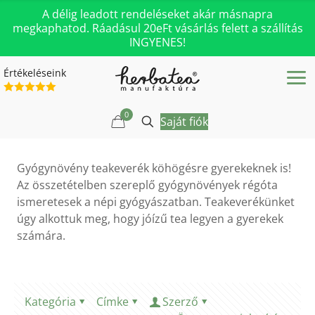
A délig leadott rendeléseket akár másnapra
megkaphatod. Ráadásul 20eFt vásárlás felett a szállítás
INGYENES!
Értékeléseink
0
Saját fiók
Gyógynövény teakeverék köhögésre gyerekeknek is!
Az összetételben szereplő gyógynövények régóta
ismeretesek a népi gyógyászatban. Teakeverékünket
úgy alkottuk meg, hogy jóízű tea legyen a gyerekek
számára.
Kategória
Címke
Szerző