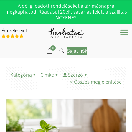
A délig leadott rendeléseket akár másnapra
megkaphatod. Ráadásul 20eFt vásárlás felett a szállítás
INGYENES!
Értékeléseink
0
Saját fiók
Kategória
Címke
Szerző
Összes megjelenítése