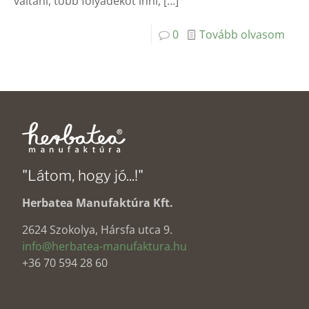
váltani, több folyadékot inni,
[…]
0
Tovább olvasom
"Látom, hogy jó...!"
Herbatea Manufaktúra Kft.
2624 Szokolya, Hársfa utca 9.
info@herbatea-manufaktura.hu
+36 70 594 28 60