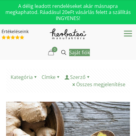
A délig leadott rendeléseket akár másnapra
megkaphatod. Ráadásul 20eFt vásárlás felett a szállítás
INGYENES!
Értékeléseink
0
Saját fiók
Kategória
Címke
Szerző
Összes megjelenítése