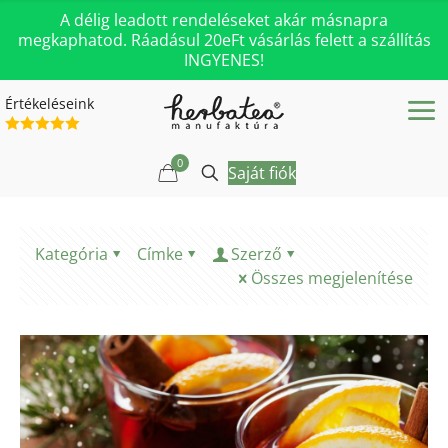
A délig leadott rendeléseket akár másnapra
megkaphatod. Ráadásul 20eFt vásárlás felett a szállítás
INGYENES!
Értékeléseink
0
Saját fiók
Kategória
Címke
Szerző
Összes megjelenítése