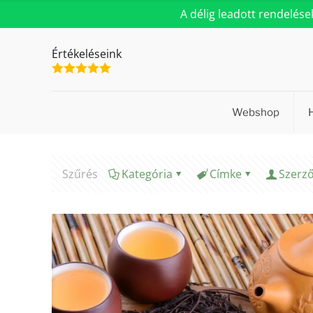
A délig leadott rendelés
Értékeléseink
Webshop
Szűrés
Kategória
Címke
Szerz