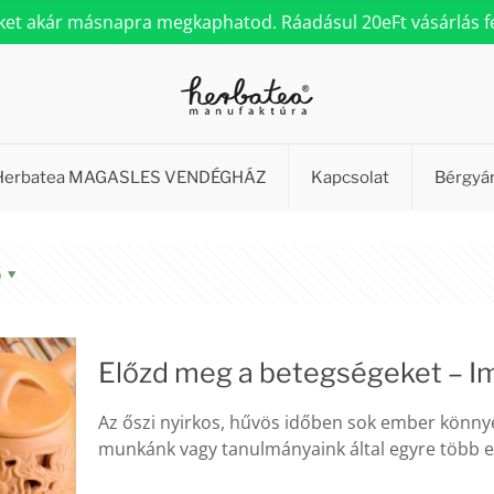
eket akár másnapra megkaphatod. Ráadásul 20eFt vásárlás fel
Herbatea MAGASLES VENDÉGHÁZ
Kapcsolat
Bérgyá
ő
Előzd meg a betegségeket – 
Az őszi nyirkos, hűvös időben sok ember könny
munkánk vagy tanulmányaink által egyre több em