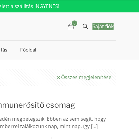
ett a szállítás INGYENES!
0
Saját fiók
rtás
Főoldal
Összes megjelenítése
Immunerősítő csomag
edén megbetegszik. Ebben az sem segít, hogy
berrel találkozunk nap, mint nap, így
[…]