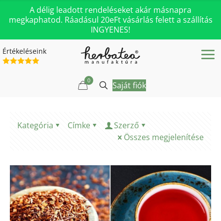
A délig leadott rendeléseket akár másnapra
megkaphatod. Ráadásul 20eFt vásárlás felett a szállítás
INGYENES!
Értékeléseink
0
Saját fiók
Kategória
Címke
Szerző
Összes megjelenítése