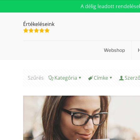
A délig leadott rendelés
Értékeléseink
Webshop
Szűrés
Kategória
Címke
Szerz