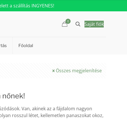
ett a szállítás INGYENES!
0
Saját fiók
rtás
Főoldal
Összes megjelenítése
 nőnek!
zódások. Van, akinek az a fájdalom nagyon
 olyan rosszul létet, kellemetlen panaszokat okoz,