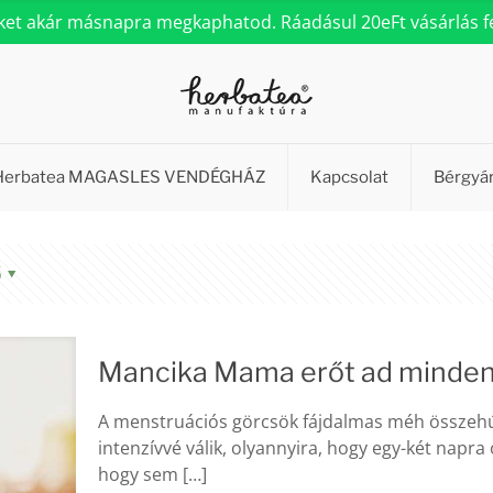
eket akár másnapra megkaphatod. Ráadásul 20eFt vásárlás fel
Herbatea MAGASLES VENDÉGHÁZ
Kapcsolat
Bérgyá
ő
Mancika Mama erőt ad minden
A menstruációs görcsök fájdalmas méh összehú
intenzívvé válik, olyannyira, hogy egy-két napra
hogy sem
[…]