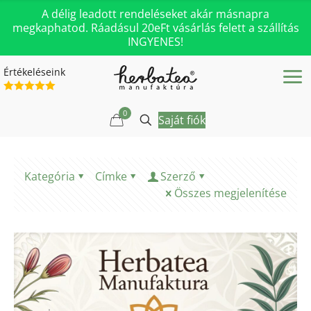
A délig leadott rendeléseket akár másnapra
megkaphatod. Ráadásul 20eFt vásárlás felett a szállítás
INGYENES!
Értékeléseink
0
Saját fiók
Kategória
Címke
Szerző
Összes megjelenítése