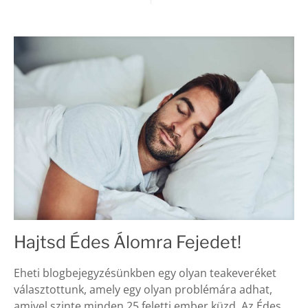
Hajtsd Édes Álomra Fejedet!
Eheti blogbejegyzésünkben egy olyan teakeveréket
választottunk, amely egy olyan problémára adhat,
amivel szinte minden 25 feletti ember küzd. Az Édes