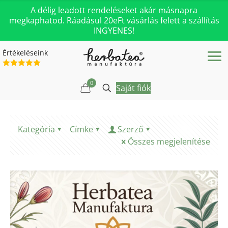
A délig leadott rendeléseket akár másnapra
megkaphatod. Ráadásul 20eFt vásárlás felett a szállítás
INGYENES!
Értékeléseink
0
Saját fiók
Kategória
Címke
Szerző
Összes megjelenítése