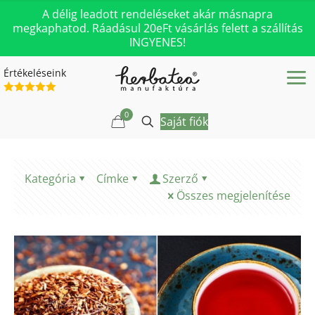
A délig leadott rendeléseket akár másnapra
megkaphatod. Ráadásul 20eFt vásárlás felett a szállítás
INGYENES!
Értékeléseink
0
Saját fiók
Kategória
Címke
Szerző
Összes megjelenítése