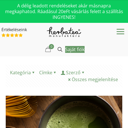
A délig leadott rendeléseket akár másnapra
megkaphatod. Ráadásul 20eFt vásárlás felett a szállítás
INGYENES!
Értékeléseink
0
Saját fiók
Kategória
Címke
Szerző
Összes megjelenítése