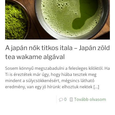
A japán nők titkos itala – Japán zöld
tea wakame algával
Sosem könnyű megszabadulni a felesleges kilóktól. Ha
Ti is éreztétek már úgy, hogy hiába tesztek meg
mindent a súlycsökkenésért, mégsincs látható
eredmény, van egy jó hírünk: elhoztuk nektek
[…]
0
Tovább olvasom