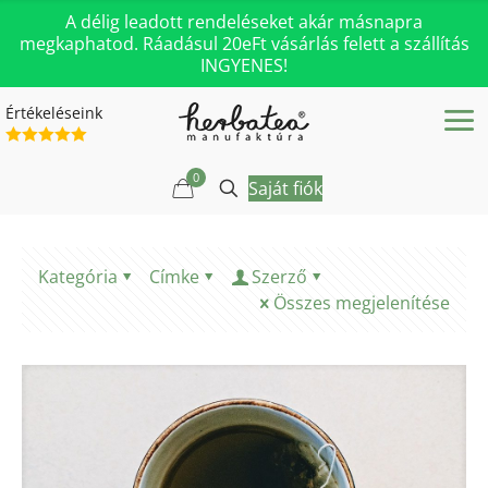
A délig leadott rendeléseket akár másnapra
megkaphatod. Ráadásul 20eFt vásárlás felett a szállítás
INGYENES!
Értékeléseink
0
Saját fiók
Kategória
Címke
Szerző
Összes megjelenítése