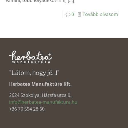
váltani, több folyadékot inni,
[…]
0
Tovább olvasom
"Látom, hogy jó...!"
Herbatea Manufaktúra Kft.
2624 Szokolya, Hársfa utca 9.
info@herbatea-manufaktura.hu
+36 70 594 28 60