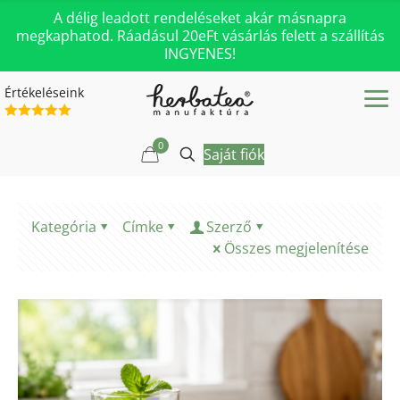
A délig leadott rendeléseket akár másnapra
megkaphatod. Ráadásul 20eFt vásárlás felett a szállítás
INGYENES!
Értékeléseink
0
Saját fiók
Kategória
Címke
Szerző
Összes megjelenítése