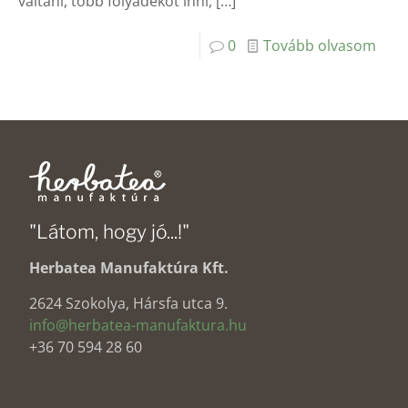
váltani, több folyadékot inni,
[…]
0
Tovább olvasom
"Látom, hogy jó...!"
Herbatea Manufaktúra Kft.
2624 Szokolya, Hársfa utca 9.
info@herbatea-manufaktura.hu
+36 70 594 28 60