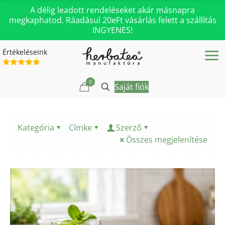
A délig leadott rendeléseket akár másnapra
megkaphatod. Ráadásul 20eFt vásárlás felett a szállítás
INGYENES!
Értékeléseink
0
Saját fiók
Kategória
Címke
Szerző
Összes megjelenítése